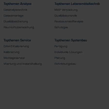
Topthemen Analyse
Topthemen Lebensmitteltechnik
Gasanalysetechnik
MAP Verpackung
Gaswarnanlage
Qualitätskontrolle
Qualitätssicherung
Restsauerstoffanalyse
Raumluftüberwachung
Schutzgas
Topthemen Service
Topthemen Systembau
DAkkS Kalibrierung
Fertigung
Kalibrierung
Individuelle Lösungen
Montageservice
Planung
Wartung und Instandhaltung
Rohrleitungsbau