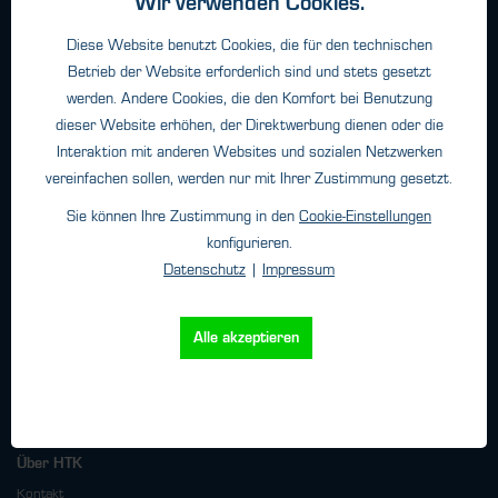
Wir verwenden Cookies.
Haftungsangaben
Datenschutz
Diese Website benutzt Cookies, die für den technischen
Impressum
Betrieb der Website erforderlich sind und stets gesetzt
werden. Andere Cookies, die den Komfort bei Benutzung
dieser Website erhöhen, der Direktwerbung dienen oder die
Kontakt
Interaktion mit anderen Websites und sozialen Netzwerken
vereinfachen sollen, werden nur mit Ihrer Zustimmung gesetzt.
HTK Hamburg GmbH
Sie können Ihre Zustimmung in den
Cookie-Einstellungen
Oehleckerring 32 • 22419 Hamburg
konfigurieren.
Telefon: +49 (0)40 - 600 38 38 - 0
Datenschutz
|
Impressum
Fax: +49 (0)40 - 600 38 38 - 99
info@htk-hamburg.com
Alle akzeptieren
Weitere Standorte
Über HTK
Kontakt