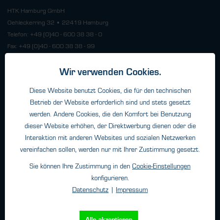
HTK Hamburg GmbH
Oehleckerring 32 • 22419 Hamburg
Telefon: +49 (0)40 - 600 38 38 - 0
Fax: +49 (0)40 - 600 38 38 - 99
info@htk-hamburg.com
Wir verwenden Cookies.
Diese Website benutzt Cookies, die für den technischen
Weitere Standorte
Betrieb der Website erforderlich sind und stets gesetzt
werden. Andere Cookies, die den Komfort bei Benutzung
dieser Website erhöhen, der Direktwerbung dienen oder die
Über HTK
Interaktion mit anderen Websites und sozialen Netzwerken
Kontakt
vereinfachen sollen, werden nur mit Ihrer Zustimmung gesetzt.
Unternehmen
Sie können Ihre Zustimmung in den
Cookie-Einstellungen
konfigurieren.
Datenschutz
|
Impressum
Newsletter
Ich habe
Alle akzeptieren