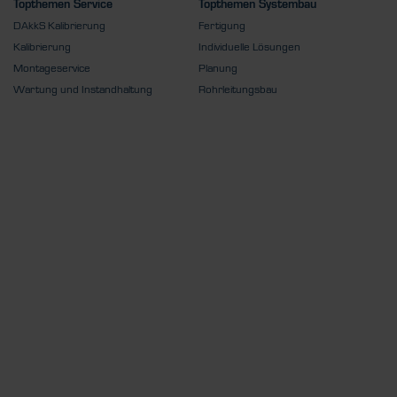
Topthemen Service
Topthemen Systembau
DAkkS Kalibrierung
Fertigung
Kalibrierung
Individuelle Lösungen
Montageservice
Planung
Wartung und Instandhaltung
Rohrleitungsbau