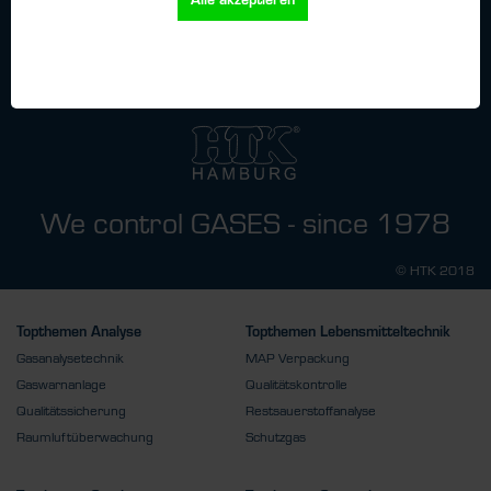
die
Datenschutzbestimmungen
zur Kenntnis genommen.
We control GASES - since 1978
© HTK 2018
Topthemen Analyse
Topthemen Lebensmitteltechnik
Gasanalysetechnik
MAP Verpackung
Gaswarnanlage
Qualitätskontrolle
Qualitätssicherung
Restsauerstoffanalyse
Raumluftüberwachung
Schutzgas