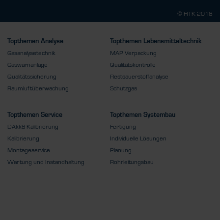
© HTK 2018
Topthemen Analyse
Topthemen Lebensmitteltechnik
Gasanalysetechnik
MAP Verpackung
Gaswarnanlage
Qualitätskontrolle
Qualitätssicherung
Restsauerstoffanalyse
Raumluftüberwachung
Schutzgas
Topthemen Service
Topthemen Systembau
DAkkS Kalibrierung
Fertigung
Kalibrierung
Individuelle Lösungen
Montageservice
Planung
Wartung und Instandhaltung
Rohrleitungsbau