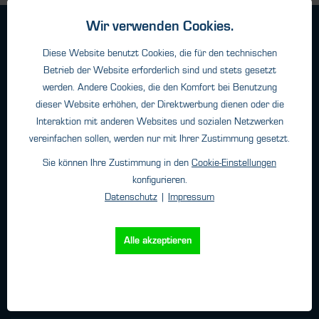
Wir verwenden Cookies.
Geschäftsbedingungen
Haftungsangaben
Diese Website benutzt Cookies, die für den technischen
Betrieb der Website erforderlich sind und stets gesetzt
Datenschutz
werden. Andere Cookies, die den Komfort bei Benutzung
Impressum
dieser Website erhöhen, der Direktwerbung dienen oder die
Interaktion mit anderen Websites und sozialen Netzwerken
vereinfachen sollen, werden nur mit Ihrer Zustimmung gesetzt.
Kontakt
Sie können Ihre Zustimmung in den
Cookie-Einstellungen
HTK Hamburg GmbH
konfigurieren.
Oehleckerring 32 • 22419 Hamburg
Datenschutz
|
Impressum
Telefon: +49 (0)40 - 600 38 38 - 0
Fax: +49 (0)40 - 600 38 38 - 99
Alle akzeptieren
info@htk-hamburg.com
Weitere Standorte