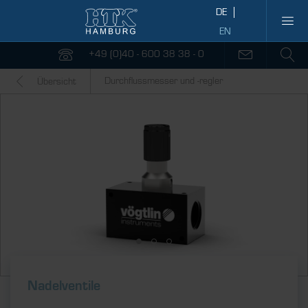
+49 (0)40 - 600 38 38 - 0
Durchflussmesser und -regler
Übersicht
Nadelventile