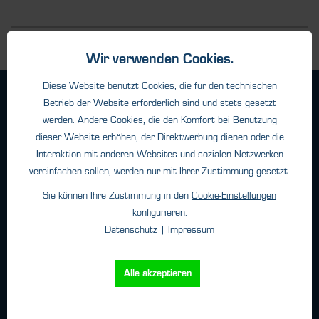
Wir verwenden Cookies.
Diese Website benutzt Cookies, die für den technischen
Geschäftsbedingungen
Betrieb der Website erforderlich sind und stets gesetzt
Haftungsangaben
werden. Andere Cookies, die den Komfort bei Benutzung
dieser Website erhöhen, der Direktwerbung dienen oder die
Datenschutz
Interaktion mit anderen Websites und sozialen Netzwerken
Impressum
vereinfachen sollen, werden nur mit Ihrer Zustimmung gesetzt.
Sie können Ihre Zustimmung in den
Cookie-Einstellungen
Kontakt
konfigurieren.
Datenschutz
|
Impressum
HTK Hamburg GmbH
Oehleckerring 32 • 22419 Hamburg
Alle akzeptieren
Telefon: +49 (0)40 - 600 38 38 - 0
Fax: +49 (0)40 - 600 38 38 - 99
info@htk-hamburg.com