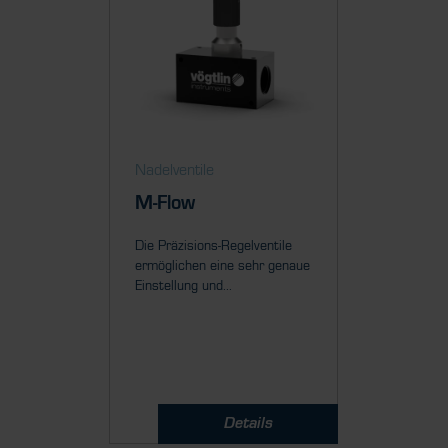
Nadelventile
Durch­fl
regler
M-Flow
red-y
Die Präzisions-Regelventile
ermöglichen eine sehr genaue
Die Mas
Einstellung und...
der red-
zeichnen 
Details