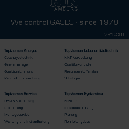
We control GASES - since 1978
© HTK 2018
Topthemen Analyse
Topthemen Lebensmitteltechnik
Gasanalysetechnik
MAP Verpackung
Gaswarnanlage
Qualitätskontrolle
Qualitätssicherung
Restsauerstoffanalyse
Raumluftüberwachung
Schutzgas
Topthemen Service
Topthemen Systembau
DAkkS Kalibrierung
Fertigung
Kalibrierung
Individuelle Lösungen
Montageservice
Planung
Wartung und Instandhaltung
Rohrleitungsbau