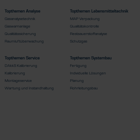
Topthemen Analyse
Topthemen Lebensmitteltechnik
Gasanalysetechnik
MAP Verpackung
Gaswarnanlage
Qualitätskontrolle
Qualitätssicherung
Restsauerstoffanalyse
Raumluftüberwachung
Schutzgas
Topthemen Service
Topthemen Systembau
DAkkS Kalibrierung
Fertigung
Kalibrierung
Individuelle Lösungen
Montageservice
Planung
Wartung und Instandhaltung
Rohrleitungsbau