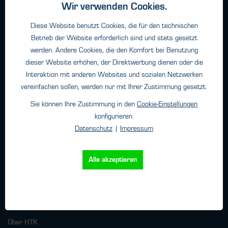
Wir verwenden Cookies.
Haftungsangaben
Diese Website benutzt Cookies, die für den technischen
Datenschutz
Betrieb der Website erforderlich sind und stets gesetzt
Impressum
werden. Andere Cookies, die den Komfort bei Benutzung
dieser Website erhöhen, der Direktwerbung dienen oder die
Interaktion mit anderen Websites und sozialen Netzwerken
Kontakt
vereinfachen sollen, werden nur mit Ihrer Zustimmung gesetzt.
HTK Hamburg GmbH
Sie können Ihre Zustimmung in den
Cookie-Einstellungen
Oehleckerring 32 • 22419 Hamburg
konfigurieren.
Telefon: +49 (0)40 - 600 38 38 - 0
Datenschutz
|
Impressum
Fax: +49 (0)40 - 600 38 38 - 99
info@htk-hamburg.com
Alle akzeptieren
Weitere Standorte
Über HTK