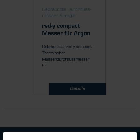
Gebrauchte Durch­fluss­
messer & ­-regler
red-y compact
Messer für Argon
Gebrauchter red-y compact -
Thermischer
Massendurchflussmesser
für...
Details
Geschäftsbedingungen