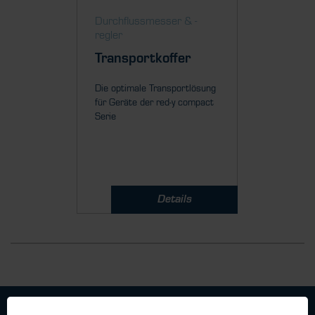
Durch­fluss­messer & ­-
regler
Transportkoffer
Die optimale Transportlösung
für Geräte der red-y compact
Serie
Details
Geschäftsbedingungen