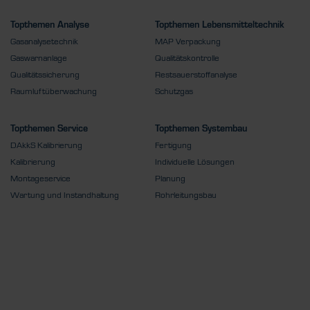
Topthemen Analyse
Topthemen Lebensmitteltechnik
Gasanalysetechnik
MAP Verpackung
Gaswarnanlage
Qualitätskontrolle
Qualitätssicherung
Restsauerstoffanalyse
Raumluftüberwachung
Schutzgas
Topthemen Service
Topthemen Systembau
DAkkS Kalibrierung
Fertigung
Kalibrierung
Individuelle Lösungen
Montageservice
Planung
Wartung und Instandhaltung
Rohrleitungsbau