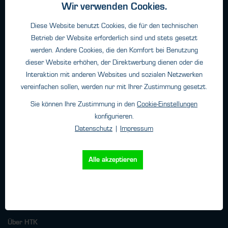
Wir verwenden Cookies.
Haftungsangaben
Diese Website benutzt Cookies, die für den technischen
Datenschutz
Betrieb der Website erforderlich sind und stets gesetzt
Impressum
werden. Andere Cookies, die den Komfort bei Benutzung
dieser Website erhöhen, der Direktwerbung dienen oder die
Interaktion mit anderen Websites und sozialen Netzwerken
Kontakt
vereinfachen sollen, werden nur mit Ihrer Zustimmung gesetzt.
HTK Hamburg GmbH
Sie können Ihre Zustimmung in den
Cookie-Einstellungen
Oehleckerring 32 • 22419 Hamburg
konfigurieren.
Telefon: +49 (0)40 - 600 38 38 - 0
Datenschutz
|
Impressum
Fax: +49 (0)40 - 600 38 38 - 99
info@htk-hamburg.com
Alle akzeptieren
Weitere Standorte
Über HTK