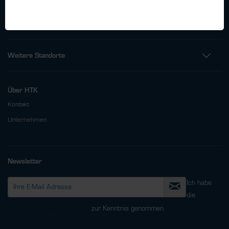
Fax: +49 (0)40 - 600 38 38 - 99
info@htk-hamburg.com
Weitere Standorte
Über HTK
Kontakt
Unternehmen
Newsletter
Ich habe
die
Datenschutzbestimmungen
zur Kenntnis genommen.