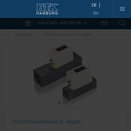
+49 (0)40 - 600 38 38 - 0
Durchflussmesser & -regler
Übersicht
Durch­fluss­messer & ­-regler