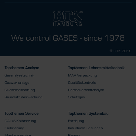
We control GASES - since 1978
© HTK 2018
Topthemen Analyse
Topthemen Lebensmitteltechnik
Gasanalysetechnik
MAP Verpackung
Gaswarnanlage
Qualitätskontrolle
Qualitätssicherung
Restsauerstoffanalyse
Raumluftüberwachung
Schutzgas
Topthemen Service
Topthemen Systembau
DAkkS Kalibrierung
Fertigung
Kalibrierung
Individuelle Lösungen
Montageservice
Planung