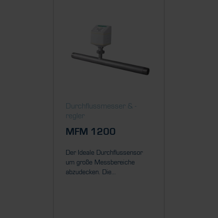
Durch­fluss­messer & ­-
Durch­fl
regler
regler
MFM 1200
MFM 
Der Ideale Durchflussensor
Der MFM
um große Messbereiche
und Verb
abzudecken. Die...
einen seh