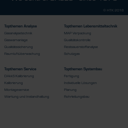
© HTK 2018
Topthemen Analyse
Topthemen Lebensmitteltechnik
Gasanalysetechnik
MAP Verpackung
Gaswarnanlage
Qualitätskontrolle
Qualitätssicherung
Restsauerstoffanalyse
Raumluftüberwachung
Schutzgas
Topthemen Service
Topthemen Systembau
DAkkS Kalibrierung
Fertigung
Kalibrierung
Individuelle Lösungen
Montageservice
Planung
Wartung und Instandhaltung
Rohrleitungsbau