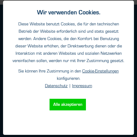
Wir verwenden Cookies.
Geschäftsbedingungen
Diese Website benutzt Cookies, die für den technischen
Haftungsangaben
Betrieb der Website erforderlich sind und stets gesetzt
Datenschutz
werden. Andere Cookies, die den Komfort bei Benutzung
Impressum
dieser Website erhöhen, der Direktwerbung dienen oder die
Interaktion mit anderen Websites und sozialen Netzwerken
vereinfachen sollen, werden nur mit Ihrer Zustimmung gesetzt.
Kontakt
Sie können Ihre Zustimmung in den
Cookie-Einstellungen
konfigurieren.
HTK Hamburg GmbH
Datenschutz
|
Impressum
Oehleckerring 32 • 22419 Hamburg
Telefon: +49 (0)40 - 600 38 38 - 0
Fax: +49 (0)40 - 600 38 38 - 99
Alle akzeptieren
info@htk-hamburg.com
Weitere Standorte