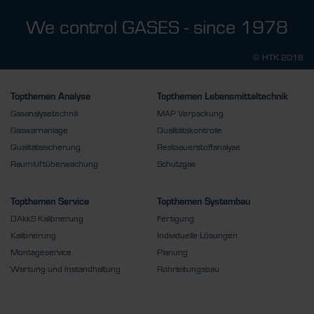
We control GASES - since 1978
© HTK 2018
Topthemen Analyse
Topthemen Lebensmitteltechnik
Gasanalysetechnik
MAP Verpackung
Gaswarnanlage
Qualitätskontrolle
Qualitätssicherung
Restsauerstoffanalyse
Raumluftüberwachung
Schutzgas
Topthemen Service
Topthemen Systembau
DAkkS Kalibrierung
Fertigung
Kalibrierung
Individuelle Lösungen
Montageservice
Planung
Wartung und Instandhaltung
Rohrleitungsbau