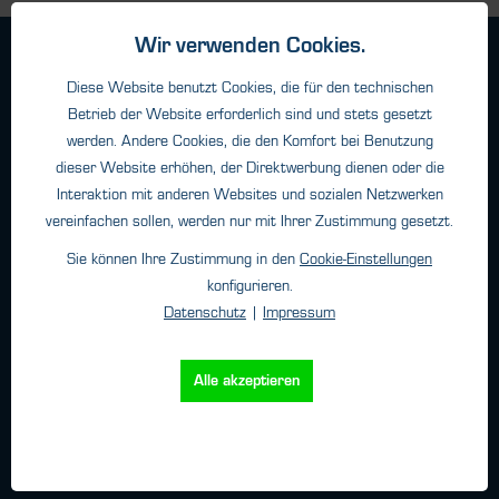
Wir verwenden Cookies.
Geschäftsbedingungen
Diese Website benutzt Cookies, die für den technischen
Haftungsangaben
Betrieb der Website erforderlich sind und stets gesetzt
Datenschutz
werden. Andere Cookies, die den Komfort bei Benutzung
Impressum
dieser Website erhöhen, der Direktwerbung dienen oder die
Interaktion mit anderen Websites und sozialen Netzwerken
vereinfachen sollen, werden nur mit Ihrer Zustimmung gesetzt.
Kontakt
Sie können Ihre Zustimmung in den
Cookie-Einstellungen
konfigurieren.
HTK Hamburg GmbH
Datenschutz
|
Impressum
Oehleckerring 32 • 22419 Hamburg
Telefon: +49 (0)40 - 600 38 38 - 0
Fax: +49 (0)40 - 600 38 38 - 99
Alle akzeptieren
info@htk-hamburg.com
Weitere Standorte