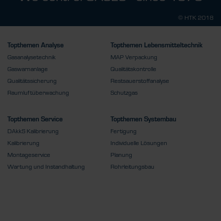
© HTK 2018
Topthemen Analyse
Topthemen Lebensmitteltechnik
Gasanalysetechnik
MAP Verpackung
Gaswarnanlage
Qualitätskontrolle
Qualitätssicherung
Restsauerstoffanalyse
Raumluftüberwachung
Schutzgas
Topthemen Service
Topthemen Systembau
DAkkS Kalibrierung
Fertigung
Kalibrierung
Individuelle Lösungen
Montageservice
Planung
Wartung und Instandhaltung
Rohrleitungsbau