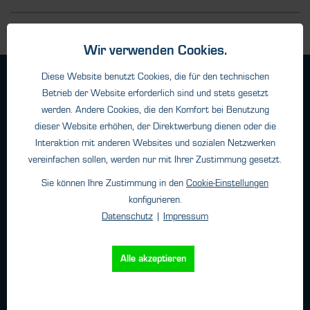
Wir verwenden Cookies.
Diese Website benutzt Cookies, die für den technischen
Geschäftsbedingungen
Betrieb der Website erforderlich sind und stets gesetzt
Haftungsangaben
werden. Andere Cookies, die den Komfort bei Benutzung
Datenschutz
dieser Website erhöhen, der Direktwerbung dienen oder die
Impressum
Interaktion mit anderen Websites und sozialen Netzwerken
vereinfachen sollen, werden nur mit Ihrer Zustimmung gesetzt.
Sie können Ihre Zustimmung in den
Cookie-Einstellungen
Kontakt
konfigurieren.
Datenschutz
|
Impressum
HTK Hamburg GmbH
Oehleckerring 32 • 22419 Hamburg
Telefon: +49 (0)40 - 600 38 38 - 0
Alle akzeptieren
Fax: +49 (0)40 - 600 38 38 - 99
info@htk-hamburg.com