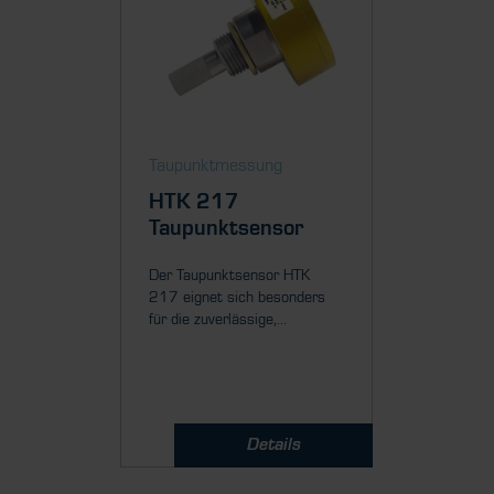
Taupunktmessung
Taupun
HTK 217
HTK 
Taupunktsensor
Taupu
Der Taupunktsensor HTK
HTK Taup
217 eignet sich besonders
zuverläs
für die zuverlässige,...
langzeits
Taupunkt
Details