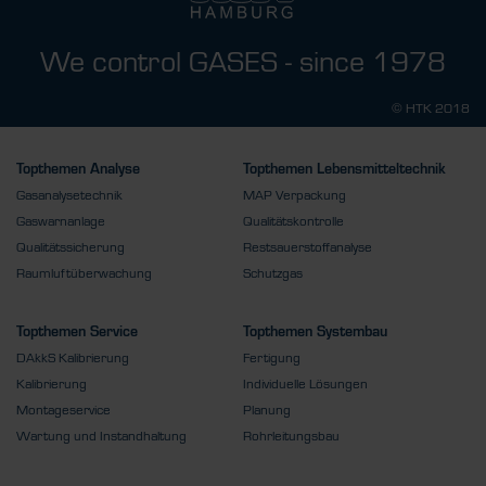
We control GASES - since 1978
© HTK 2018
Topthemen Analyse
Topthemen Lebensmitteltechnik
Gasanalysetechnik
MAP Verpackung
Gaswarnanlage
Qualitätskontrolle
Qualitätssicherung
Restsauerstoffanalyse
Raumluftüberwachung
Schutzgas
Topthemen Service
Topthemen Systembau
DAkkS Kalibrierung
Fertigung
Kalibrierung
Individuelle Lösungen
Montageservice
Planung
Wartung und Instandhaltung
Rohrleitungsbau