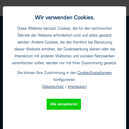
Wir verwenden Cookies.
Geschäftsbedingungen
Diese Website benutzt Cookies, die für den technischen
Haftungsangaben
Betrieb der Website erforderlich sind und stets gesetzt
werden. Andere Cookies, die den Komfort bei Benutzung
Datenschutz
dieser Website erhöhen, der Direktwerbung dienen oder die
Impressum
Interaktion mit anderen Websites und sozialen Netzwerken
vereinfachen sollen, werden nur mit Ihrer Zustimmung gesetzt.
Kontakt
Sie können Ihre Zustimmung in den
Cookie-Einstellungen
konfigurieren.
HTK Hamburg GmbH
Datenschutz
|
Impressum
Oehleckerring 32 • 22419 Hamburg
Telefon: +49 (0)40 - 600 38 38 - 0
Alle akzeptieren
Fax: +49 (0)40 - 600 38 38 - 99
info@htk-hamburg.com