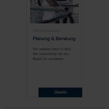
Dienstleistungen
Dienstl
Planung & Beratung
Mont
Inbet
Wir arbeiten Hand in Hand.
Wir unterstützen Sie von
Unser Ru
Beginn an und planen...
Projekte
falls Sie 
Details