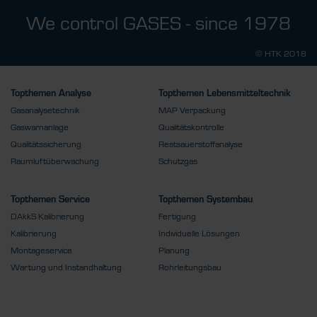
We control GASES - since 1978
© HTK 2018
Topthemen Analyse
Topthemen Lebensmitteltechnik
Gasanalysetechnik
MAP Verpackung
Gaswarnanlage
Qualitätskontrolle
Qualitätssicherung
Restsauerstoffanalyse
Raumluftüberwachung
Schutzgas
Topthemen Service
Topthemen Systembau
DAkkS Kalibrierung
Fertigung
Kalibrierung
Individuelle Lösungen
Montageservice
Planung
Wartung und Instandhaltung
Rohrleitungsbau