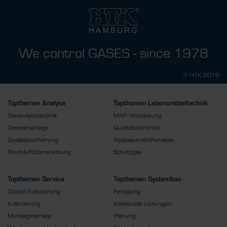
We control GASES - since 1978
© HTK 2018
Topthemen Analyse
Topthemen Lebensmitteltechnik
Gasanalysetechnik
MAP Verpackung
Gaswarnanlage
Qualitätskontrolle
Qualitätssicherung
Restsauerstoffanalyse
Raumluftüberwachung
Schutzgas
Topthemen Service
Topthemen Systembau
DAkkS Kalibrierung
Fertigung
Kalibrierung
Individuelle Lösungen
Montageservice
Planung