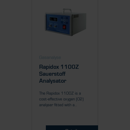
Gasanalyse
Gasanal
Rapidox 1100Z
Rapid
Sauerstoff
Sauer
Analysator
Analy
The Rapidox 1100Z is a
The Rapi
cost-effective oxygen (O2)
performa
analyser fitted with a...
analyser f