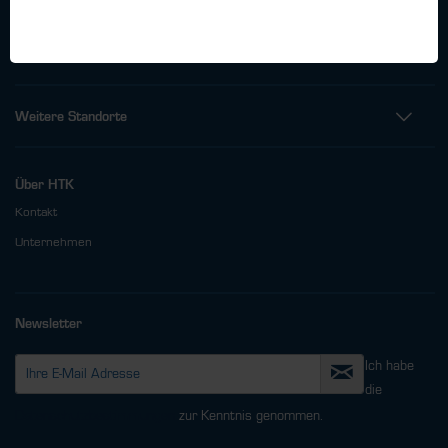
Fax: +49 (0)40 - 600 38 38 - 99
info@htk-hamburg.com
Weitere Standorte
Über HTK
Kontakt
Unternehmen
Newsletter
Ich habe
die
Datenschutzbestimmungen
zur Kenntnis genommen.