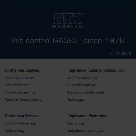
We control GASES - since 1978
© HTK 2018
Topthemen Analyse
Topthemen Lebensmitteltechnik
Gasanalysetechnik
MAP Verpackung
Gaswarnanlage
Qualitätskontrolle
Qualitätssicherung
Restsauerstoffanalyse
Raumluftüberwachung
Schutzgas
Topthemen Service
Topthemen Systembau
DAkkS Kalibrierung
Fertigung
Kalibrierung
Individuelle Lösungen