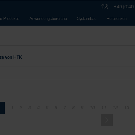
+49 (0)40 
e Produkte
Anwendungsbereiche
Systembau
Referenzen
te von HTK
1
2
3
4
5
6
7
8
9
10
11
12
13