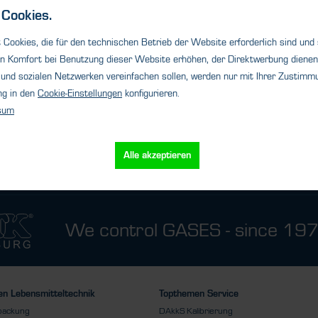
hamburg.com
muenchen@htk-hamburg.com
Cookies.
Cookies, die für den technischen Betrieb der Website erforderlich sind und
n Komfort bei Benutzung dieser Website erhöhen, der Direktwerbung dienen 
und sozialen Netzwerken vereinfachen sollen, werden nur mit Ihrer Zustimmu
ng in den
Cookie-Einstellungen
konfigurieren.
sum
Alle akzeptieren
We control GASES - since 19
n Lebensmitteltechnik
Topthemen Service
packung
DAkkS Kalibrierung