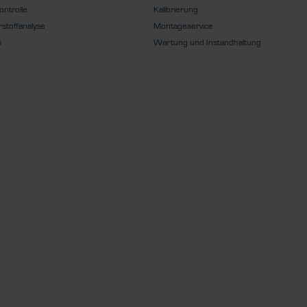
ontrolle
Kalibrierung
stoffanalyse
Montageservice
s
Wartung und Instandhaltung