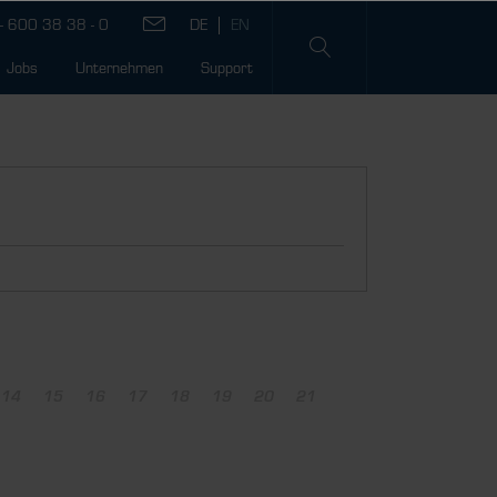
- 600 38 38 - 0
Jobs
Unternehmen
Support
14
15
16
17
18
19
20
21