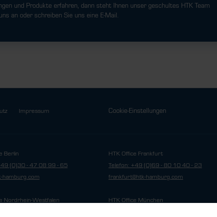
ngen und Produkte erfahren, dann steht Ihnen unser geschultes HTK Team
uns an oder schreiben Sie uns eine E-Mail.
Cookie-Einstellungen
utz
Impressum
e Berlin
HTK Office Frankfurt
+49 (0)30 - 47 08 99 - 65
Telefon: +49 (0)69 - 80 10 40 - 23
tk-hamburg.com
frankfurt@htk-hamburg.com
e Nordrhein-Westfalen
HTK Office München
+49 (0)211 - 69 16 84 - 86
Telefon: +49 (0)89 - 94 30 12 - 73