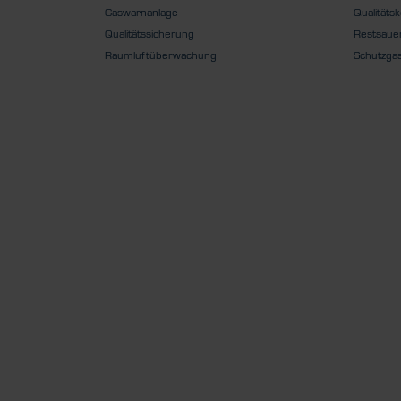
Gaswarnanlage
Qualitätsk
Qualitätssicherung
Restsauer
Raumluftüberwachung
Schutzga