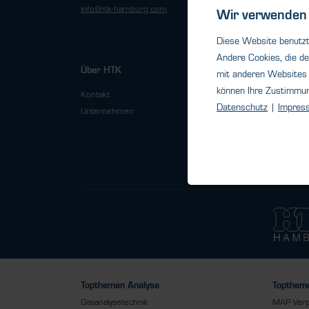
info@htk-hamburg.com
nrw@htk-
Wir verwenden 
Diese Website benutzt 
Andere Cookies, die de
Über HTK
mit anderen Websites 
können Ihre Zustimmu
Kontakt
Datenschutz
|
Impres
Unternehmen
Topthemen Analyse
Toptheme
Gasanalysetechnik
MAP Ver