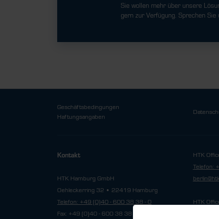
Sie wollen mehr über unsere Lösu
gern zur Verfügung. Sprechen Sie 
Geschäftsbedingungen
Datensch
Haftungsangaben
HTK Offic
Kontakt
Telefon: 
HTK Hamburg GmbH
berlin@h
Oehleckerring 32 • 22419 Hamburg
Telefon: +49 (0)40 - 600 38 38 - 0
HTK Offic
Fax: +49 (0)40 - 600 38 38 - 99
Telefon: 