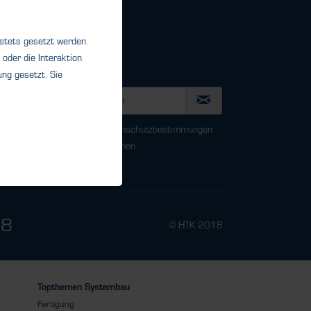
 stets gesetzt werden.
oder die Interaktion
Newsletter
ng gesetzt. Sie
Ich habe die
Datenschutzbestimmungen
zur Kenntnis genommen.
78
© HTK 2018
Topthemen Systembau
Fertigung