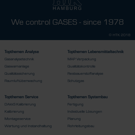
We control GASES - since 1978
© HTK 2018
Topthemen Analyse
Topthemen Lebensmitteltechnik
Gasanalysetechnik
MAP Verpackung
Gaswarnanlage
Qualitätskontrolle
Qualitätssicherung
Restsauerstoffanalyse
Raumluftüberwachung
Schutzgas
Topthemen Service
Topthemen Systembau
DAkkS Kalibrierung
Fertigung
Kalibrierung
Individuelle Lösungen
Montageservice
Planung
Wartung und Instandhaltung
Rohrleitungsbau