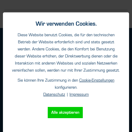
Wir verwenden Cookies.
Diese Website benutzt Cookies, die für den technischen
Geschäftsbedingungen
Betrieb der Website erforderlich sind und stets gesetzt
Haftungsangaben
werden. Andere Cookies, die den Komfort bei Benutzung
Datenschutz
dieser Website erhöhen, der Direktwerbung dienen oder die
Interaktion mit anderen Websites und sozialen Netzwerken
Impressum
vereinfachen sollen, werden nur mit Ihrer Zustimmung gesetzt.
Sie können Ihre Zustimmung in den
Cookie-Einstellungen
Kontakt
konfigurieren.
Datenschutz
|
Impressum
HTK Hamburg GmbH
Oehleckerring 32 • 22419 Hamburg
Alle akzeptieren
Telefon: +49 (0)40 - 600 38 38 - 0
Fax: +49 (0)40 - 600 38 38 - 99
info@htk-hamburg.com