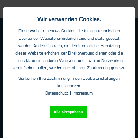
Wir verwenden Cookies.
Geschäftsbedingungen
Diese Website benutzt Cookies, die für den technischen
Haftungsangaben
Betrieb der Website erforderlich sind und stets gesetzt
werden. Andere Cookies, die den Komfort bei Benutzung
Datenschutz
dieser Website erhöhen, der Direktwerbung dienen oder die
Impressum
Interaktion mit anderen Websites und sozialen Netzwerken
vereinfachen sollen, werden nur mit Ihrer Zustimmung gesetzt.
Sie können Ihre Zustimmung in den
Cookie-Einstellungen
Kontakt
konfigurieren.
Datenschutz
|
Impressum
HTK Hamburg GmbH
Oehleckerring 32 • 22419 Hamburg
Telefon: +49 (0)40 - 600 38 38 - 0
Alle akzeptieren
Fax: +49 (0)40 - 600 38 38 - 99
info@htk-hamburg.com