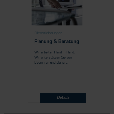
Dienstleistungen
Dienstl
Planung & Beratung
Mont
Inbet
Wir arbeiten Hand in Hand.
Wir unterstützen Sie von
Unser Ru
Beginn an und planen...
Projekte
falls Sie 
Details