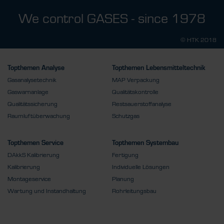
We control GASES - since 1978
© HTK 2018
Topthemen Analyse
Topthemen Lebensmitteltechnik
Gasanalysetechnik
MAP Verpackung
Gaswarnanlage
Qualitätskontrolle
Qualitätssicherung
Restsauerstoffanalyse
Raumluftüberwachung
Schutzgas
Topthemen Service
Topthemen Systembau
DAkkS Kalibrierung
Fertigung
Kalibrierung
Individuelle Lösungen
Montageservice
Planung
Wartung und Instandhaltung
Rohrleitungsbau