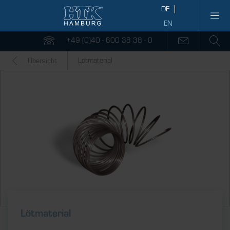
+49 (0)40 - 600 38 38 - 0
Lötmaterial
Übersicht
Lötmaterial