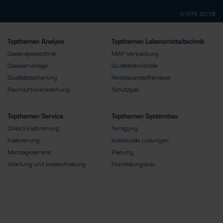
© HTK 2018
Topthemen Analyse
Topthemen Lebensmitteltechnik
Gasanalysetechnik
MAP Verpackung
Gaswarnanlage
Qualitätskontrolle
Qualitätssicherung
Restsauerstoffanalyse
Raumluftüberwachung
Schutzgas
Topthemen Service
Topthemen Systembau
DAkkS Kalibrierung
Fertigung
Kalibrierung
Individuelle Lösungen
Montageservice
Planung
Wartung und Instandhaltung
Rohrleitungsbau