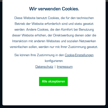
Wir verwenden Cookies.
Geschäftsbedingungen
Haftungsangaben
Diese Website benutzt Cookies, die für den technischen
Betrieb der Website erforderlich sind und stets gesetzt
Datenschutz
werden. Andere Cookies, die den Komfort bei Benutzung
Impressum
dieser Website erhöhen, der Direktwerbung dienen oder die
Interaktion mit anderen Websites und sozialen Netzwerken
vereinfachen sollen, werden nur mit Ihrer Zustimmung gesetzt.
Kontakt
Sie können Ihre Zustimmung in den
Cookie-Einstellungen
HTK Hamburg GmbH
konfigurieren.
Oehleckerring 32 • 22419 Hamburg
Datenschutz
|
Impressum
Telefon: +49 (0)40 - 600 38 38 - 0
Fax: +49 (0)40 - 600 38 38 - 99
Alle akzeptieren
info@htk-hamburg.com
Weitere Standorte