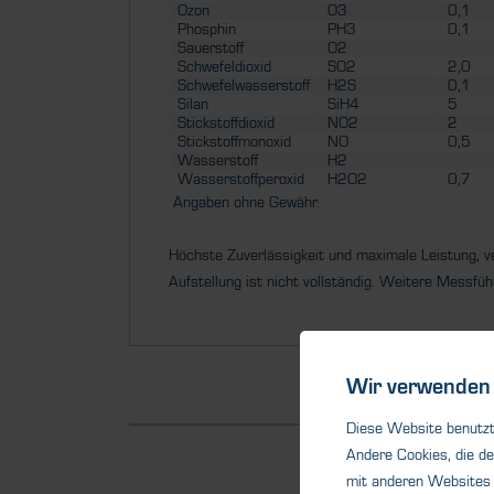
Ozon
O3
0,1
Phosphin
PH3
0,1
Sauerstoff
O2
Schwefeldioxid
SO2
2,0
Schwefelwasserstoff
H2S
0,1
Silan
SiH4
5
Stickstoffdioxid
NO2
2
Stickstoffmonoxid
NO
0,5
Wasserstoff
H2
Wasserstoffperoxid
H2O2
0,7
Angaben ohne Gewähr.
Höchste Zuverlässigkeit und maximale Leistung, 
Aufstellung ist nicht vollständig. Weitere Messfüh
Wir verwenden 
Diese Website benutzt 
Andere Cookies, die de
mit anderen Websites 