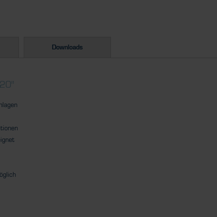
Downloads
420"
lagen
ationen
eignet
öglich