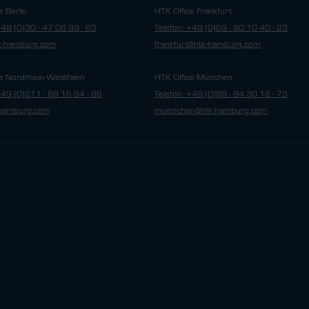
e Berlin
HTK Office Frankfurt
+49 (0)30 - 47 08 99 - 65
Telefon: +49 (0)69 - 80 10 40 - 23
tk-hamburg.com
frankfurt@htk-hamburg.com
e Nordrhein-Westfalen
HTK Office München
+49 (0)211 - 69 16 84 - 86
Telefon: +49 (0)89 - 94 30 12 - 73
hamburg.com
muenchen@htk-hamburg.com