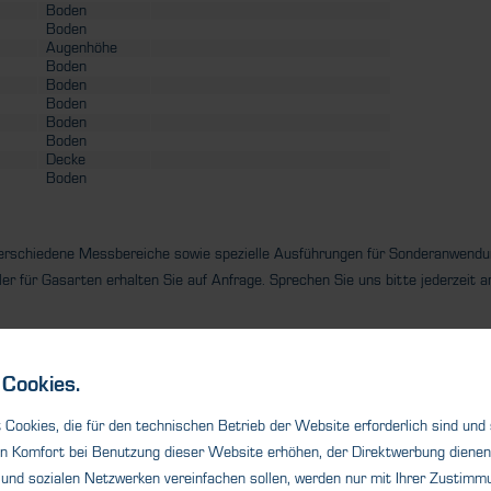
Boden
Boden
Augenhöhe
Boden
Boden
Boden
Boden
Boden
Decke
Boden
verschiedene Messbereiche sowie spezielle Ausführungen für Sonderanwendu
ler für Gasarten erhalten Sie auf Anfrage. Sprechen Sie uns bitte jederzeit a
Cookies.
Cookies, die für den technischen Betrieb der Website erforderlich sind und
n Komfort bei Benutzung dieser Website erhöhen, der Direktwerbung dienen 
und sozialen Netzwerken vereinfachen sollen, werden nur mit Ihrer Zustimmu