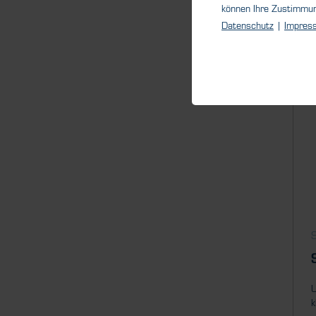
können Ihre Zustimmu
Datenschutz
|
Impres
U
k