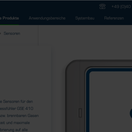
+49 (0)40 
Anwendungsbereiche
Systembau
Referenzen
e Produkte
Sensoren
e Sensoren für den
messfühler GSE 410
 bzw. brennbaren Gasen
keit und maximale
rierung auf alle