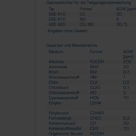
Gasmessfühler für die Tiefgaragenüberwachung
Typ
Formel
AGW [ppm
GSE 410
CO
30
GSE 410
NO
5
GSE 420
CO/NO
30/5
Angaben ohne Gewähr.
Gasarten und Messbereiche
Medium
Formel
AGW
[ppm]
Alkohole
R3COH
200
Ammoniak
NH3
20
Brom
Br2
0,7
Bromwasserstoff
HBr
1
Chlor
CL2
0,5
Chlordioxid
CL2O
0,1
Chlorwasserstoff
HCl
5
Cyanwasserstoff
HCN
10
Ethylen
C2H4
Ethylenoxid
C2H4O
Formaldehyd
CH2O
0,3
Kohlenmonoxid
CO
30
Kohlenstoffdisulfid
C2S
10
Organische Säuren
RCOOH