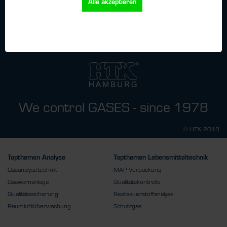
Alle akzeptieren
die
Datenschutzbestimmungen
zur Kenntnis genommen.
We control GASES - since 1978
© HTK 2018
Topthemen Analyse
Topthemen Lebensmitteltechnik
Gasanalysetechnik
MAP Verpackung
Gaswarnanlage
Qualitätskontrolle
Qualitätssicherung
Restsauerstoffanalyse
Raumluftüberwachung
Schutzgas