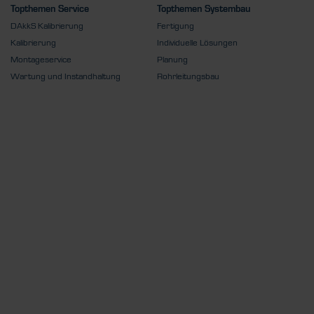
Topthemen Service
Topthemen Systembau
DAkkS Kalibrierung
Fertigung
Kalibrierung
Individuelle Lösungen
Montageservice
Planung
Wartung und Instandhaltung
Rohrleitungsbau