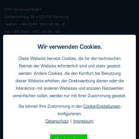
HTK Hamburg GmbH
Oehleckerring 32 • 22419 Hamburg
Telefon: +49 (0)40 - 600 38 38 - 0
Fax: +49 (0)40 - 600 38 38 - 99
info@htk-hamburg.com
Wir verwenden Cookies.
Diese Website benutzt Cookies, die für den technischen
Weitere Standorte
Betrieb der Website erforderlich sind und stets gesetzt
werden. Andere Cookies, die den Komfort bei Benutzung
dieser Website erhöhen, der Direktwerbung dienen oder die
Über HTK
Interaktion mit anderen Websites und sozialen Netzwerken
Kontakt
vereinfachen sollen, werden nur mit Ihrer Zustimmung gesetzt.
Unternehmen
Sie können Ihre Zustimmung in den
Cookie-Einstellungen
konfigurieren.
Datenschutz
|
Impressum
Newsletter
Ich habe