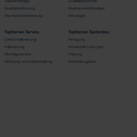
Gaswarnanlage
Qualitätskontrolle
Qualitätssicherung
Restsauerstoffanalyse
Raumluftüberwachung
Schutzgas
Topthemen Service
Topthemen Systembau
DAkkS Kalibrierung
Fertigung
Kalibrierung
Individuelle Lösungen
Montageservice
Planung
Wartung und Instandhaltung
Rohrleitungsbau