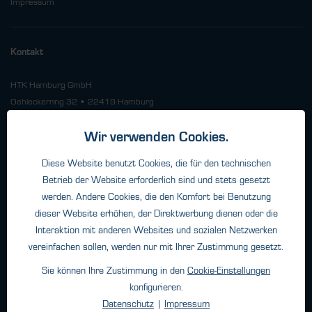
Impressum
Kontakt
HTK Hamburg GmbH
Oehleckerring 32 • 22419 Hamburg
Telefon: +49 (0)40 - 600 38 38 - 0
Fax: +49 (0)40 - 600 38 38 - 99
Wir verwenden Cookies.
info@htk-hamburg.com
Diese Website benutzt Cookies, die für den technischen
Betrieb der Website erforderlich sind und stets gesetzt
werden. Andere Cookies, die den Komfort bei Benutzung
Weitere Standorte
dieser Website erhöhen, der Direktwerbung dienen oder die
Interaktion mit anderen Websites und sozialen Netzwerken
vereinfachen sollen, werden nur mit Ihrer Zustimmung gesetzt.
Über HTK
Kontakt
Sie können Ihre Zustimmung in den
Cookie-Einstellungen
konfigurieren.
Unternehmen
Datenschutz
|
Impressum