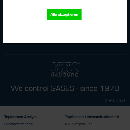
Newsletter
Alle akzeptieren
Ich habe
die
Datenschutzbestimmungen
zur Kenntnis genommen.
We control GASES - since 1978
© HTK 2018
Topthemen Analyse
Topthemen Lebensmitteltechnik
Gasanalysetechnik
MAP Verpackung