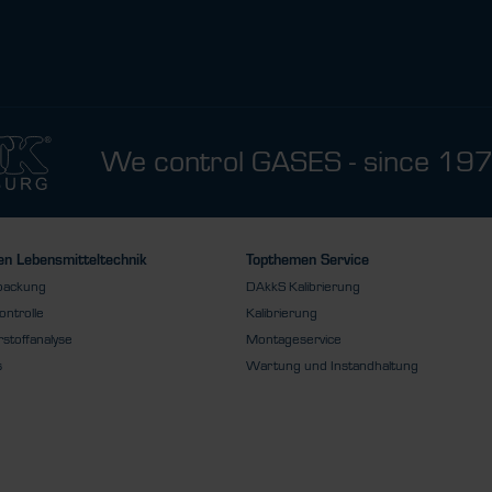
We control GASES - since 19
n Lebensmitteltechnik
Topthemen Service
packung
DAkkS Kalibrierung
ontrolle
Kalibrierung
stoffanalyse
Montageservice
s
Wartung und Instandhaltung