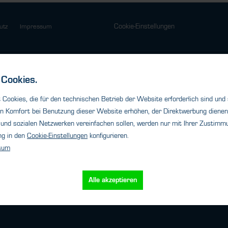
Cookie-Einstellungen
utz
Impressum
e Berlin
HTK Office Frankfurt
Cookies.
+49 (0)30 - 47 08 99 - 65
Telefon: +49 (0)69 - 80 10 40 - 23
tk-hamburg.com
frankfurt@htk-hamburg.com
Cookies, die für den technischen Betrieb der Website erforderlich sind und
n Komfort bei Benutzung dieser Website erhöhen, der Direktwerbung dienen 
e Nordrhein-Westfalen
HTK Office München
und sozialen Netzwerken vereinfachen sollen, werden nur mit Ihrer Zustimmu
+49 (0)211 - 69 16 84 - 86
Telefon: +49 (0)89 - 94 30 12 - 73
ng in den
Cookie-Einstellungen
konfigurieren.
hamburg.com
muenchen@htk-hamburg.com
sum
Alle akzeptieren