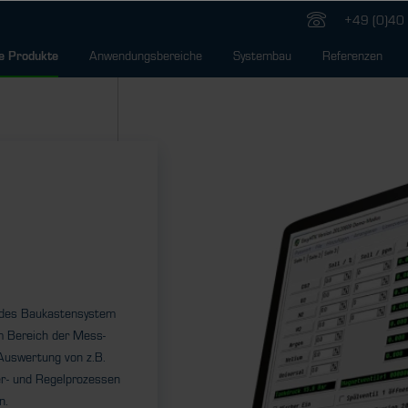
+49 (0)40 
Anwendungsbereiche
Systembau
Referenzen
e Produkte
endes Baukastensystem
m Bereich der Mess-
 Auswertung von z.B.
r- und Regelprozessen
n.