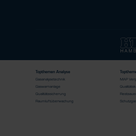
Topthemen Analyse
Toptheme
Gasanalysetechnik
MAP Ver
Gaswarnanlage
Qualitätsk
Qualitätssicherung
Restsauer
Raumluftüberwachung
Schutzga