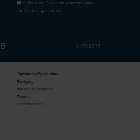
Ich habe die
Datenschutzbestimmungen
zur Kenntnis genommen.
78
© HTK 2018
Topthemen Systembau
Fertigung
Individuelle Lösungen
Planung
Rohrleitungsbau