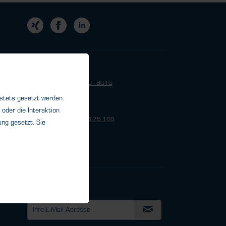
HTK Office USA
Telefon: +1 - 803 - 270 - 8010
 stets gesetzt werden.
HTK Office Brasilien
oder die Interaktion
Telefon: +55-21-99 55 75 166
ng gesetzt. Sie
Newsletter