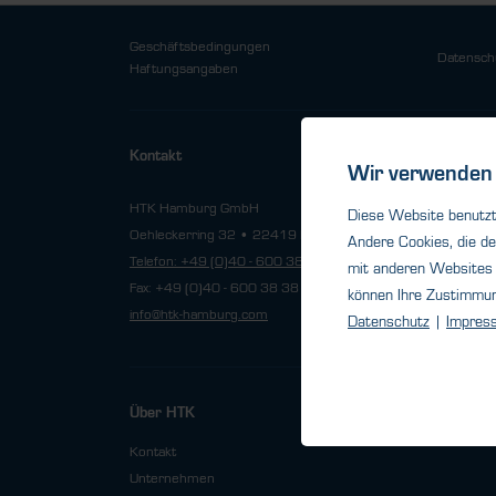
Geschäftsbedingungen
Datensch
Haftungsangaben
HTK Offic
Kontakt
Wir verwenden 
Telefon: 
HTK Hamburg GmbH
berlin@h
Diese Website benutzt 
Oehleckerring 32 • 22419 Hamburg
Andere Cookies, die de
Telefon: +49 (0)40 - 600 38 38 - 0
HTK Offic
mit anderen Websites 
Fax: +49 (0)40 - 600 38 38 - 99
Telefon: 
können Ihre Zustimmu
info@htk-hamburg.com
nrw@htk-
Datenschutz
|
Impres
Über HTK
Kontakt
Unternehmen