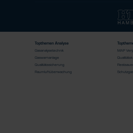
Topthemen Analyse
Toptheme
Gasanalysetechnik
MAP Ver
Gaswarnanlage
Qualitätsk
Qualitätssicherung
Restsauer
Raumluftüberwachung
Schutzga