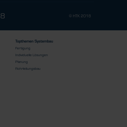
78
© HTK 2018
Topthemen Systembau
Fertigung
Individuelle Lösungen
Planung
Rohrleitungsbau