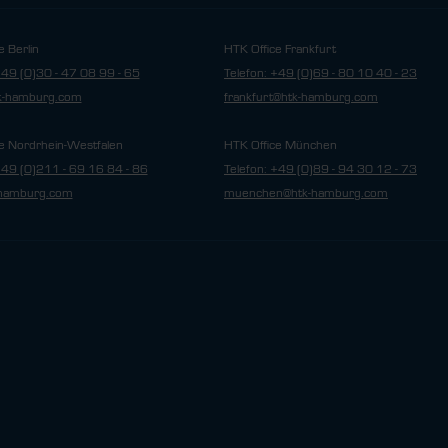
e Berlin
HTK Office Frankfurt
+49 (0)30 - 47 08 99 - 65
Telefon: +49 (0)69 - 80 10 40 - 23
tk-hamburg.com
frankfurt@htk-hamburg.com
e Nordrhein-Westfalen
HTK Office München
+49 (0)211 - 69 16 84 - 86
Telefon: +49 (0)89 - 94 30 12 - 73
hamburg.com
muenchen@htk-hamburg.com