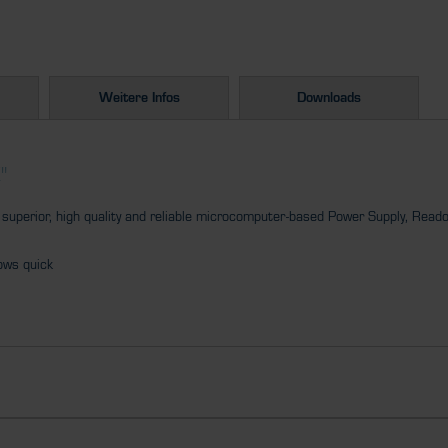
Weitere Infos
Downloads
"
superior, high quality and reliable microcomputer-based Power Supply, Readou
lows quick