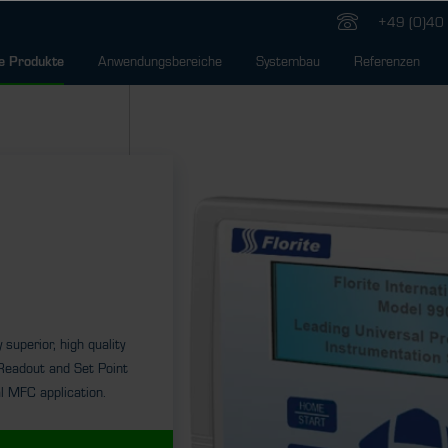
+49 (0)40 
Anwendungsbereiche
Systembau
Referenzen
e Produkte
superior, high quality
Readout and Set Point
al MFC application.