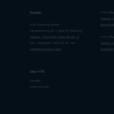
HTK Offic
Kontakt
Telefon: 
HTK Hamburg GmbH
berlin@h
Oehleckerring 32 • 22419 Hamburg
Telefon: +49 (0)40 - 600 38 38 - 0
HTK Offic
Fax: +49 (0)40 - 600 38 38 - 99
Telefon: 
info@htk-hamburg.com
nrw@htk-
Über HTK
Kontakt
Unternehmen