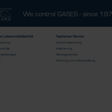
We control GASES - since 19
n Lebensmitteltechnik
Topthemen Service
packung
DAkkS Kalibrierung
ontrolle
Kalibrierung
stoffanalyse
Montageservice
s
Wartung und Instandhaltung