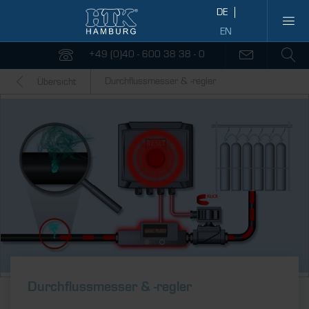
+49 (0)40 - 600 38 38 - 0
Durchflussmesser & -regler
Übersicht
Durch­fluss­messer & ­-regler