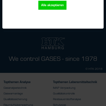
Alle akzeptieren
Ich habe
die
Datenschutzbestimmungen
zur Kenntnis genommen.
We control GASES - since 1978
© HTK 2018
Topthemen Analyse
Topthemen Lebensmitteltechnik
Gasanalysetechnik
MAP Verpackung
Gaswarnanlage
Qualitätskontrolle
Qualitätssicherung
Restsauerstoffanalyse
Raumluftüberwachung
Schutzgas