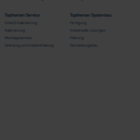
Topthemen Service
Topthemen Systembau
DAkkS Kalibrierung
Fertigung
Kalibrierung
Individuelle Lösungen
Montageservice
Planung
Wartung und Instandhaltung
Rohrleitungsbau