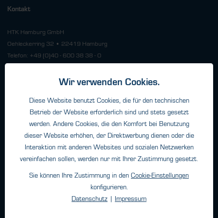
Kontakt
HTK Hamburg GmbH
Oehleckerring 32 • 22419 Hamburg
Telefon: +49 (0)40 - 600 38 38 - 0
Fax: +49 (0)40 - 600 38 38 - 99
info@htk-hamburg.com
Wir verwenden Cookies.
Diese Website benutzt Cookies, die für den technischen
Betrieb der Website erforderlich sind und stets gesetzt
Weitere Standorte
werden. Andere Cookies, die den Komfort bei Benutzung
dieser Website erhöhen, der Direktwerbung dienen oder die
Über HTK
Interaktion mit anderen Websites und sozialen Netzwerken
vereinfachen sollen, werden nur mit Ihrer Zustimmung gesetzt.
Kontakt
Unternehmen
Sie können Ihre Zustimmung in den
Cookie-Einstellungen
konfigurieren.
Datenschutz
|
Impressum
Newsletter