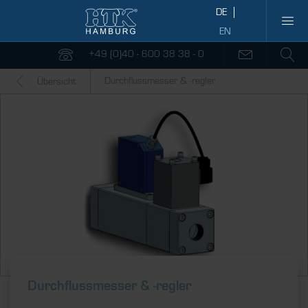
+49 (0)40 - 600 38 38 - 0
Durchflussmesser & -regler
Übersicht
Durch­fluss­messer & ­-regler