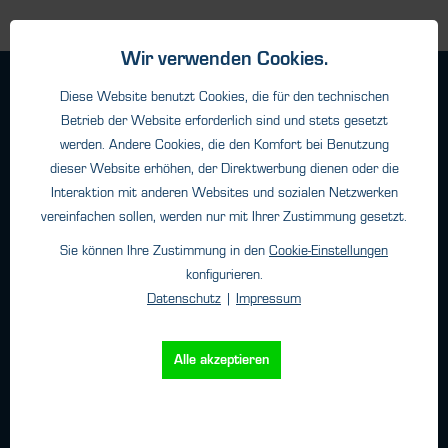
Wir verwenden Cookies.
Geschäftsbedingungen
Diese Website benutzt Cookies, die für den technischen
Haftungsangaben
Betrieb der Website erforderlich sind und stets gesetzt
werden. Andere Cookies, die den Komfort bei Benutzung
Datenschutz
dieser Website erhöhen, der Direktwerbung dienen oder die
Impressum
Interaktion mit anderen Websites und sozialen Netzwerken
vereinfachen sollen, werden nur mit Ihrer Zustimmung gesetzt.
Kontakt
Sie können Ihre Zustimmung in den
Cookie-Einstellungen
konfigurieren.
HTK Hamburg GmbH
Datenschutz
|
Impressum
Oehleckerring 32 • 22419 Hamburg
Telefon: +49 (0)40 - 600 38 38 - 0
Alle akzeptieren
Fax: +49 (0)40 - 600 38 38 - 99
info@htk-hamburg.com