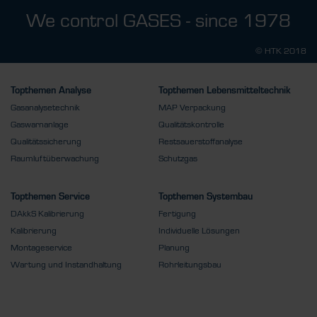
We control GASES - since 1978
© HTK 2018
Topthemen Analyse
Topthemen Lebensmitteltechnik
Gasanalysetechnik
MAP Verpackung
Gaswarnanlage
Qualitätskontrolle
Qualitätssicherung
Restsauerstoffanalyse
Raumluftüberwachung
Schutzgas
Topthemen Service
Topthemen Systembau
DAkkS Kalibrierung
Fertigung
Kalibrierung
Individuelle Lösungen
Montageservice
Planung
Wartung und Instandhaltung
Rohrleitungsbau