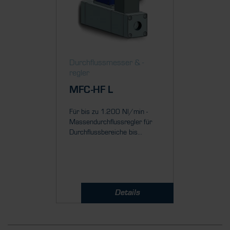
Durch­fluss­messer & ­-
Durch­fl
regler
regler
MFC-HF L
MFC-
Für bis zu 1.200 Nl/min -
Für bis 
Massendurchflussregler für
Massendu
Durchflussbereiche bis...
Durchflus
Details