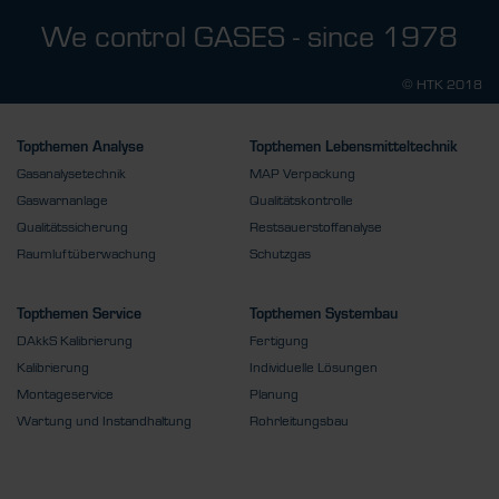
We control GASES - since 1978
© HTK 2018
Topthemen Analyse
Topthemen Lebensmitteltechnik
Gasanalysetechnik
MAP Verpackung
Gaswarnanlage
Qualitätskontrolle
Qualitätssicherung
Restsauerstoffanalyse
Raumluftüberwachung
Schutzgas
Topthemen Service
Topthemen Systembau
DAkkS Kalibrierung
Fertigung
Kalibrierung
Individuelle Lösungen
Montageservice
Planung
Wartung und Instandhaltung
Rohrleitungsbau