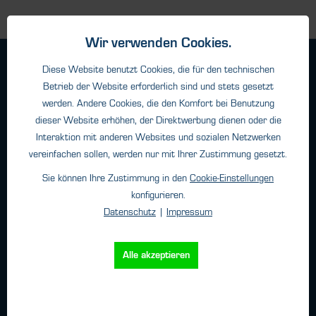
Wir verwenden Cookies.
Geschäftsbedingungen
Diese Website benutzt Cookies, die für den technischen
Haftungsangaben
Betrieb der Website erforderlich sind und stets gesetzt
werden. Andere Cookies, die den Komfort bei Benutzung
Datenschutz
dieser Website erhöhen, der Direktwerbung dienen oder die
Impressum
Interaktion mit anderen Websites und sozialen Netzwerken
vereinfachen sollen, werden nur mit Ihrer Zustimmung gesetzt.
Kontakt
Sie können Ihre Zustimmung in den
Cookie-Einstellungen
konfigurieren.
HTK Hamburg GmbH
Datenschutz
|
Impressum
Oehleckerring 32 • 22419 Hamburg
Telefon: +49 (0)40 - 600 38 38 - 0
Alle akzeptieren
Fax: +49 (0)40 - 600 38 38 - 99
info@htk-hamburg.com