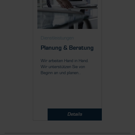
Dienstleistungen
Dienstl
Planung & Beratung
Mont
Inbet
Wir arbeiten Hand in Hand.
Wir unterstützen Sie von
Unser Ru
Beginn an und planen...
Projekte
falls Sie 
Details