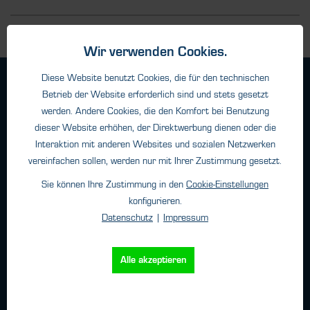
Wir verwenden Cookies.
Diese Website benutzt Cookies, die für den technischen
Geschäftsbedingungen
Betrieb der Website erforderlich sind und stets gesetzt
Haftungsangaben
werden. Andere Cookies, die den Komfort bei Benutzung
Datenschutz
dieser Website erhöhen, der Direktwerbung dienen oder die
Impressum
Interaktion mit anderen Websites und sozialen Netzwerken
vereinfachen sollen, werden nur mit Ihrer Zustimmung gesetzt.
Sie können Ihre Zustimmung in den
Cookie-Einstellungen
Kontakt
konfigurieren.
Datenschutz
|
Impressum
HTK Hamburg GmbH
Oehleckerring 32 • 22419 Hamburg
Telefon: +49 (0)40 - 600 38 38 - 0
Alle akzeptieren
Fax: +49 (0)40 - 600 38 38 - 99
info@htk-hamburg.com