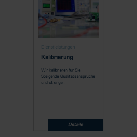
Dienstleistungen
Dienstl
Kalibrierung
Wart
Repar
Wir kalibrieren für Sie.
Ort
Steigende Qualitätsansprüche
und strenge...
Mit unse
Servicete
Ort für S
Details