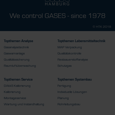
We control GASES - since 1978
© HTK 2018
Topthemen Analyse
Topthemen Lebensmitteltechnik
Gasanalysetechnik
MAP Verpackung
Gaswarnanlage
Qualitätskontrolle
Qualitätssicherung
Restsauerstoffanalyse
Raumluftüberwachung
Schutzgas
Topthemen Service
Topthemen Systembau
DAkkS Kalibrierung
Fertigung
Kalibrierung
Individuelle Lösungen
Montageservice
Planung
Wartung und Instandhaltung
Rohrleitungsbau