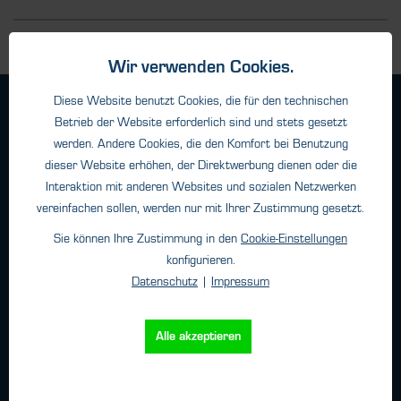
Wir verwenden Cookies.
Diese Website benutzt Cookies, die für den technischen
Geschäftsbedingungen
Betrieb der Website erforderlich sind und stets gesetzt
Haftungsangaben
werden. Andere Cookies, die den Komfort bei Benutzung
Datenschutz
dieser Website erhöhen, der Direktwerbung dienen oder die
Impressum
Interaktion mit anderen Websites und sozialen Netzwerken
vereinfachen sollen, werden nur mit Ihrer Zustimmung gesetzt.
Sie können Ihre Zustimmung in den
Cookie-Einstellungen
Kontakt
konfigurieren.
Datenschutz
|
Impressum
HTK Hamburg GmbH
Oehleckerring 32 • 22419 Hamburg
Telefon: +49 (0)40 - 600 38 38 - 0
Alle akzeptieren
Fax: +49 (0)40 - 600 38 38 - 99
info@htk-hamburg.com