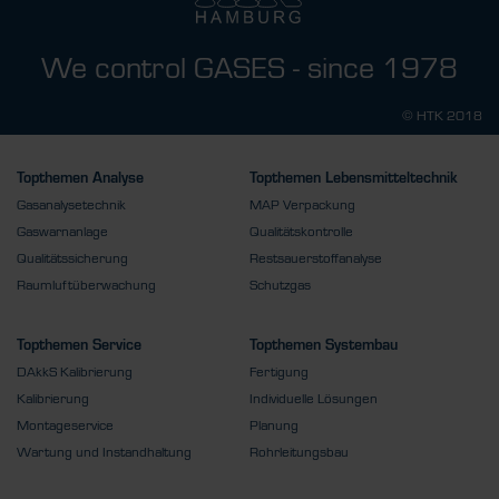
We control GASES - since 1978
© HTK 2018
Topthemen Analyse
Topthemen Lebensmitteltechnik
Gasanalysetechnik
MAP Verpackung
Gaswarnanlage
Qualitätskontrolle
Qualitätssicherung
Restsauerstoffanalyse
Raumluftüberwachung
Schutzgas
Topthemen Service
Topthemen Systembau
DAkkS Kalibrierung
Fertigung
Kalibrierung
Individuelle Lösungen
Montageservice
Planung
Wartung und Instandhaltung
Rohrleitungsbau