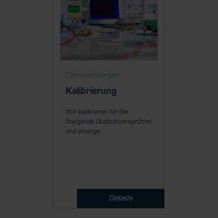
Dienstleistungen
Dienstl
Kalibrierung
Wart
Repar
Wir kalibrieren für Sie.
Ort
Steigende Qualitätsansprüche
und strenge...
Mit unse
Servicete
Ort für S
Details