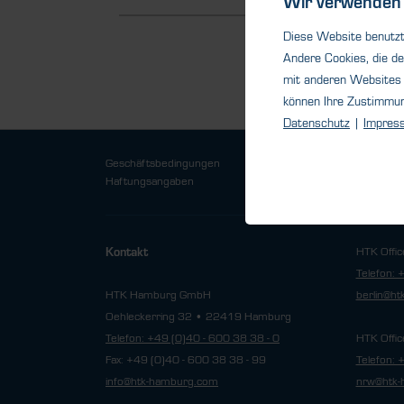
Wir verwenden 
Diese Website benutzt 
Andere Cookies, die de
mit anderen Websites 
können Ihre Zustimmu
Datenschutz
|
Impres
Geschäftsbedingungen
Datensch
Haftungsangaben
HTK Offic
Kontakt
Telefon: 
HTK Hamburg GmbH
berlin@h
Oehleckerring 32 • 22419 Hamburg
Telefon: +49 (0)40 - 600 38 38 - 0
HTK Offic
Fax: +49 (0)40 - 600 38 38 - 99
Telefon: 
info@htk-hamburg.com
nrw@htk-