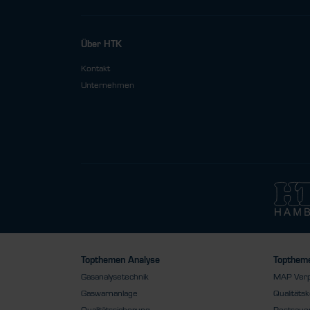
Über HTK
Kontakt
Unternehmen
Topthemen Analyse
Toptheme
Gasanalysetechnik
MAP Ver
Gaswarnanlage
Qualitätsk
Qualitätssicherung
Restsauer