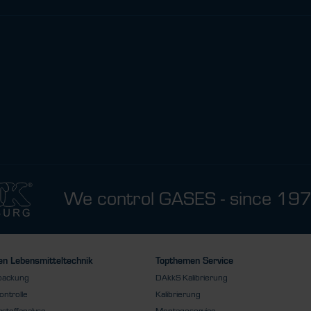
We control GASES - since 19
n Lebensmitteltechnik
Topthemen Service
packung
DAkkS Kalibrierung
ontrolle
Kalibrierung
stoffanalyse
Montageservice