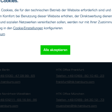
Cookies.
Cookies, die für den technischen Betrieb der Website erforderlich sind und
n Komfort bei Benutzung dieser Website erhöhen, der Direktwerbung dienen 
und sozialen Netzwerken vereinfachen sollen, werden nur mit Ihrer Zustimmu
ng in den
Cookie-Einstellungen
konfigurieren.
sum
Cookie-Einstellungen
utz
Impressum
Alle akzeptieren
e Berlin
HTK Office Frankfurt
+49 (0)30 - 47 08 99 - 65
Telefon: +49 (0)69 - 80 10 40 - 23
tk-hamburg.com
frankfurt@htk-hamburg.com
e Nordrhein-Westfalen
HTK Office München
+49 (0)211 - 69 16 84 - 86
Telefon: +49 (0)89 - 94 30 12 - 73
hamburg.com
muenchen@htk-hamburg.com