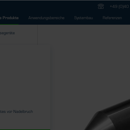
+49 (0)40 
Anwendungsbereiche
Systembau
Referenzen
e Produkte
segeräte
ätes vor Nadelbruch