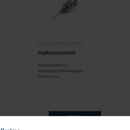
Zubehör Analysegeräte
Injektionsnadel
Ansaugnadeln für
Restsauerstoffmessungen,
0,8x10 mm
Details