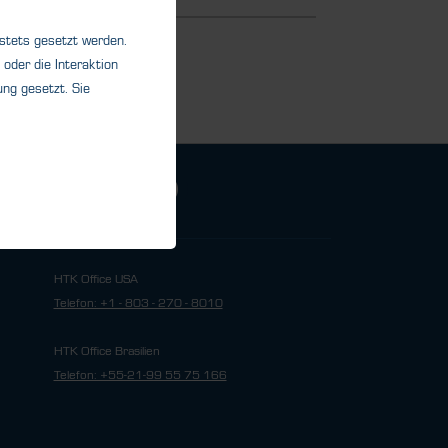
 stets gesetzt werden.
oder die Interaktion
ng gesetzt. Sie
HTK Office USA
Telefon: +1 - 803 - 270 - 8010
HTK Office Brasilien
Telefon: +55-21-99 55 75 166