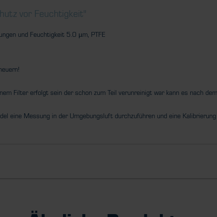
hutz vor Feuchtigkeit"
µ
gungen und Feuchtigkeit 5.0
m, PTFE
neuern!
einem Filter erfolgt sein der schon zum Teil verunreinigt war kann es nach 
el eine Messung in der Umgebungsluft durchzuführen und eine Kalibrierun