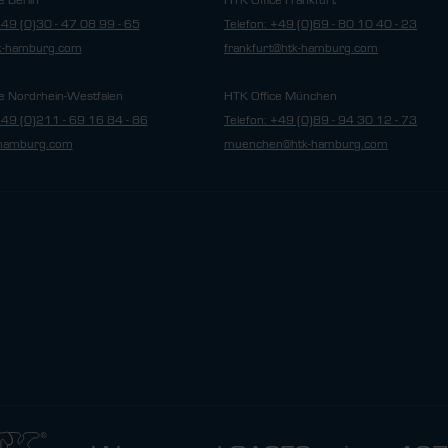
e Berlin
HTK Office Frankfurt
+49 (0)30 - 47 08 99 - 65
Telefon: +49 (0)69 - 80 10 40 - 23
tk-hamburg.com
frankfurt@htk-hamburg.com
e Nordrhein-Westfalen
HTK Office München
+49 (0)211 - 69 16 84 - 86
Telefon: +49 (0)89 - 94 30 12 - 73
hamburg.com
muenchen@htk-hamburg.com