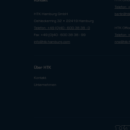
HTK Offic
Kontakt
Telefon: 
HTK Hamburg GmbH
berlin@h
Oehleckerring 32 • 22419 Hamburg
Telefon: +49 (0)40 - 600 38 38 - 0
HTK Offic
Fax: +49 (0)40 - 600 38 38 - 99
Telefon: 
info@htk-hamburg.com
nrw@htk-
Über HTK
Kontakt
Unternehmen