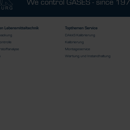
We control GASES - since 19
n Lebensmitteltechnik
Topthemen Service
packung
DAkkS Kalibrierung
ontrolle
Kalibrierung
stoffanalyse
Montageservice
s
Wartung und Instandhaltung