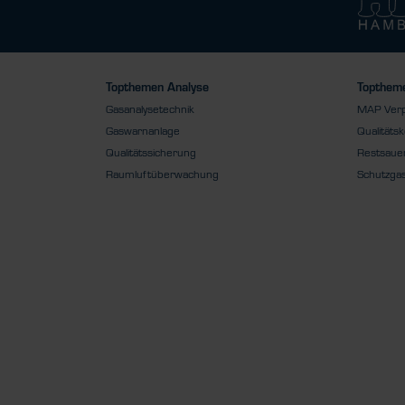
Topthemen Analyse
Toptheme
Gasanalysetechnik
MAP Ver
Gaswarnanlage
Qualitätsk
Qualitätssicherung
Restsauer
Raumluftüberwachung
Schutzga