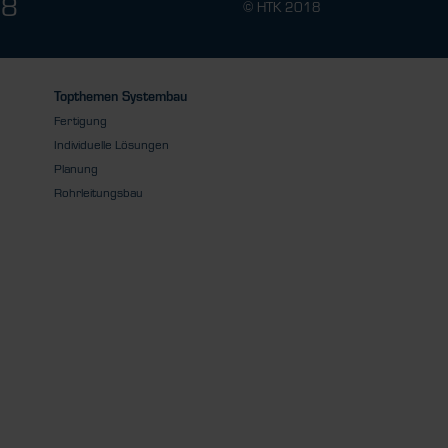
78
© HTK 2018
Topthemen Systembau
Fertigung
Individuelle Lösungen
Planung
Rohrleitungsbau