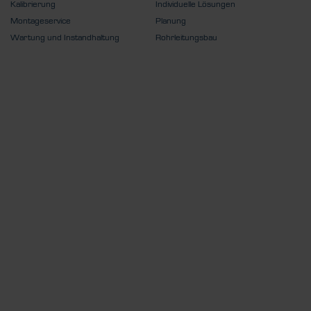
Kalibrierung
Individuelle Lösungen
Montageservice
Planung
Wartung und Instandhaltung
Rohrleitungsbau