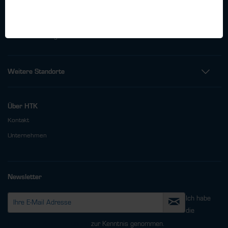
Telefon: +49 (0)40 - 600 38 38 - 0
Fax: +49 (0)40 - 600 38 38 - 99
info@htk-hamburg.com
Weitere Standorte
Über HTK
Kontakt
Unternehmen
Newsletter
Ich habe
die
Datenschutzbestimmungen
zur Kenntnis genommen.