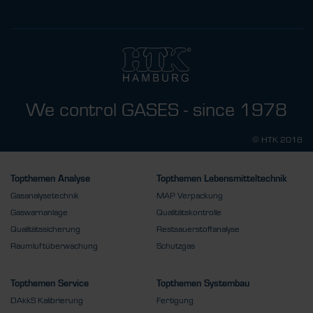
We control GASES - since 1978
© HTK 2018
Topthemen Analyse
Topthemen Lebensmitteltechnik
Gasanalysetechnik
MAP Verpackung
Gaswarnanlage
Qualitätskontrolle
Qualitätssicherung
Restsauerstoffanalyse
Raumluftüberwachung
Schutzgas
Topthemen Service
Topthemen Systembau
DAkkS Kalibrierung
Fertigung