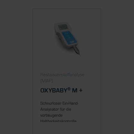
Restsauerstoff­analyse
Restsau
(MAP)
(MAP)
®
OXYBABY
M +
OXYB
Schnurloser Ein-Hand-
Schnurlo
Analysator für die
Analysato
vorbeugende
vorbeug
Haltbarkeitskontrolle...
Haltbarke