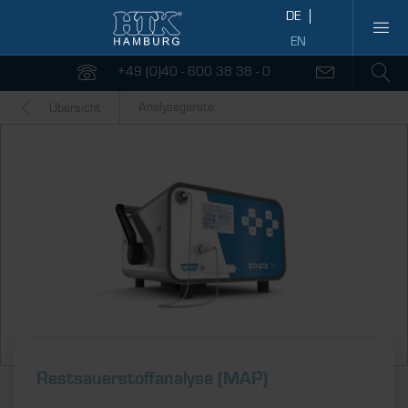
+49 (0)40 - 600 38 38 - 0
Analysegeräte
Übersicht
Restsauerstoff­analyse (MAP)