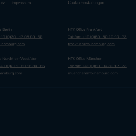
Cookie-Einstellungen
utz
Impressum
e Berlin
HTK Office Frankfurt
+49 (0)30 - 47 08 99 - 65
Telefon: +49 (0)69 - 80 10 40 - 23
tk-hamburg.com
frankfurt@htk-hamburg.com
e Nordrhein-Westfalen
HTK Office München
+49 (0)211 - 69 16 84 - 86
Telefon: +49 (0)89 - 94 30 12 - 73
hamburg.com
muenchen@htk-hamburg.com