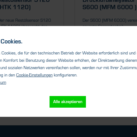
Restölsensor S120
Druckluftanalysator
(HTK 1120)
S600 (MFM 6000 )
er neue Restölsensor S120
Der S600 (MFM 6000) verei
HTK 1120) überwacht den
neueste Sensortechnik,
lgehalt von Druckluft...
menügeführte Messungen...
Cookies.
Cookies, die für den technischen Betrieb der Website erforderlich sind und
n Komfort bei Benutzung dieser Website erhöhen, der Direktwerbung dienen 
Details
Details
und sozialen Netzwerken vereinfachen sollen, werden nur mit Ihrer Zustimmu
ng in den
Cookie-Einstellungen
konfigurieren.
sum
Alle akzeptieren