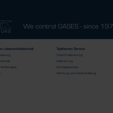
We control GASES - since 19
n Lebensmitteltechnik
Topthemen Service
packung
DAkkS Kalibrierung
ontrolle
Kalibrierung
stoffanalyse
Montageservice
s
Wartung und Instandhaltung