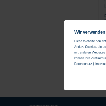
D
(
Ö
Wir verwenden 
Diese Website benutzt 
Andere Cookies, die de
mit anderen Websites 
können Ihre Zustimmu
Datenschutz
|
Impres
Geschäftsbedingungen