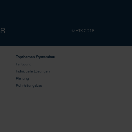
78
© HTK 2018
Topthemen Systembau
Fertigung
Individuelle Lösungen
Planung
Rohrleitungsbau