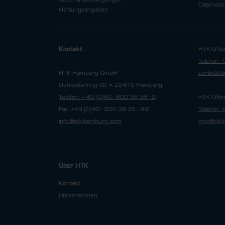
Datensch
Haftungsangaben
HTK Offic
Kontakt
Telefon: 
HTK Hamburg GmbH
berlin@h
Oehleckerring 32 • 22419 Hamburg
Telefon: +49 (0)40 - 600 38 38 - 0
HTK Offic
Fax: +49 (0)40 - 600 38 38 - 99
Telefon: 
info@htk-hamburg.com
nrw@htk-
Über HTK
Kontakt
Unternehmen