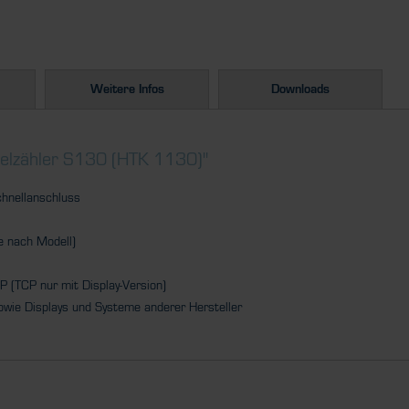
Weitere Infos
Downloads
kelzähler S130 (HTK 1130)"
chnellanschluss
je nach Modell)
(TCP nur mit Display-Version)
owie Displays und Systeme anderer Hersteller