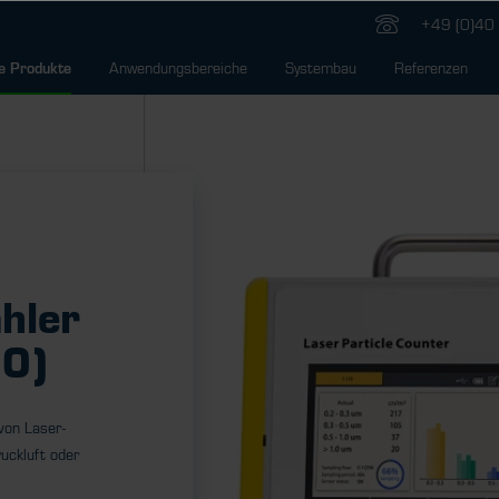
+49 (0)40 
Anwendungsbereiche
Systembau
Referenzen
e Produkte
hler
0)
von Laser-
ruckluft oder