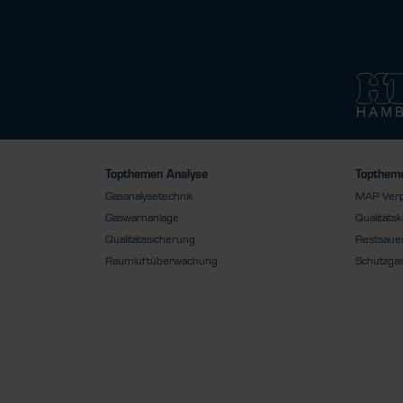
Topthemen Analyse
Toptheme
Gasanalysetechnik
MAP Ver
Gaswarnanlage
Qualitätsk
Qualitätssicherung
Restsauer
Raumluftüberwachung
Schutzga