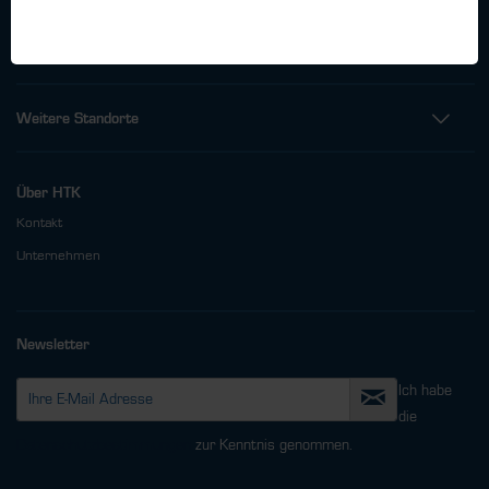
Fax: +49 (0)40 - 600 38 38 - 99
info@htk-hamburg.com
Weitere Standorte
Über HTK
Kontakt
Unternehmen
Newsletter
Ich habe
die
Datenschutzbestimmungen
zur Kenntnis genommen.