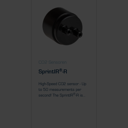
CO2 Sensoren
CO2 Se
®
SprintIR
-R
Sprin
High-Speed CO2 sensor - Up
High-Spe
to 50 measurements per
to 20 m
®
second! The SprintIR
-R is...
second! 