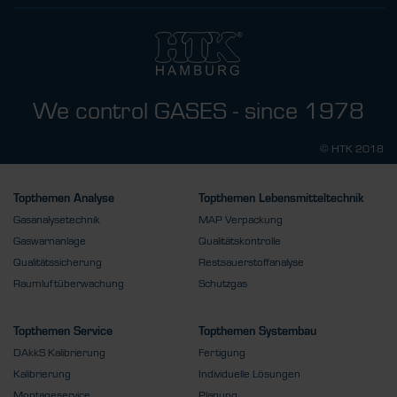
We control GASES - since 1978
© HTK 2018
Topthemen Analyse
Topthemen Lebensmitteltechnik
Gasanalysetechnik
MAP Verpackung
Gaswarnanlage
Qualitätskontrolle
Qualitätssicherung
Restsauerstoffanalyse
Raumluftüberwachung
Schutzgas
Topthemen Service
Topthemen Systembau
DAkkS Kalibrierung
Fertigung
Kalibrierung
Individuelle Lösungen
Montageservice
Planung