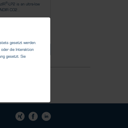
®
zIR
-LP2 is an ultra-low
NDIR CO2...
 stets gesetzt werden.
Details
oder die Interaktion
ng gesetzt. Sie