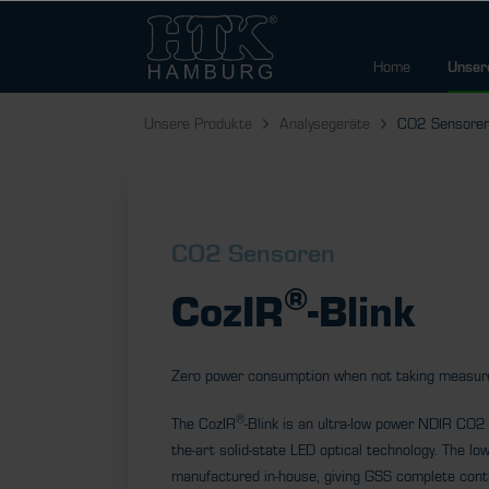
Home
Unser
Unsere Produkte
Analysegeräte
CO2 Sensore
CO2 Sensoren
®
CozIR
-Blink
Zero power consumption when not taking measur
®
The CozIR
-Blink is an ultra-low power NDIR CO2 
the-art solid-state LED optical technology. The l
manufactured in-house, giving GSS complete cont