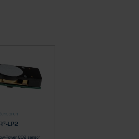
Sensoren
®
R
-LP2
Low-Power CO2 sensor.