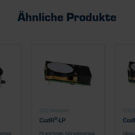
Ähnliche Produkte
CO2 Sensoren
CO2 
®
CozIR
-LP
CozI
onomous
Fit and forget, fully autonomous
Ultra-