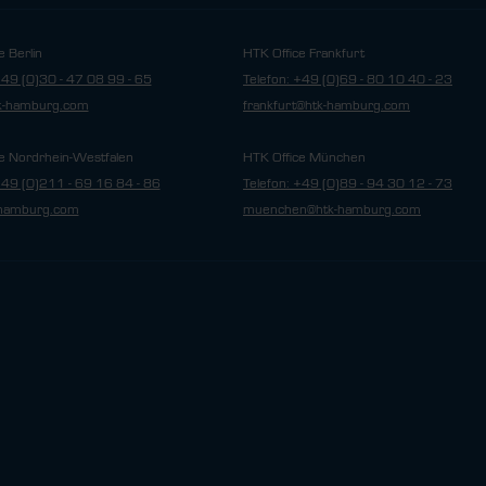
e Berlin
HTK Office Frankfurt
+49 (0)30 - 47 08 99 - 65
Telefon: +49 (0)69 - 80 10 40 - 23
tk-hamburg.com
frankfurt@htk-hamburg.com
e Nordrhein-Westfalen
HTK Office München
+49 (0)211 - 69 16 84 - 86
Telefon: +49 (0)89 - 94 30 12 - 73
hamburg.com
muenchen@htk-hamburg.com