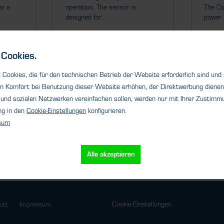
is a
operation. The sensor is
The Co
designed for...
power 
Cookies.
Cookies, die für den technischen Betrieb der Website erforderlich sind und
s
Details
n Komfort bei Benutzung dieser Website erhöhen, der Direktwerbung dienen 
und sozialen Netzwerken vereinfachen sollen, werden nur mit Ihrer Zustimmu
ng in den
Cookie-Einstellungen
konfigurieren.
sum
Alle akzeptieren
Cookie-Einstellungen
utz
Impressum