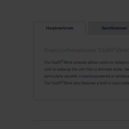
Hauptmerkmale
Spezifikationen
®
Produktinformationen "CozIR
-Blink
®
The CozIR
-Blink uniquely allows users to reduc
user to wake-up the unit from a dormant state, ta
particularly valuable in battery-powered or wirele
®
The CozIR
-Blink also features a built-in auto-ca