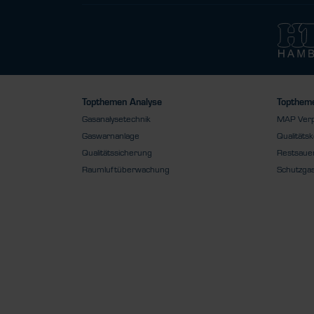
Topthemen Analyse
Toptheme
Gasanalysetechnik
MAP Ver
Gaswarnanlage
Qualitätsk
Qualitätssicherung
Restsauer
Raumluftüberwachung
Schutzga