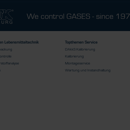
We control GASES - since 19
n Lebensmitteltechnik
Topthemen Service
packung
DAkkS Kalibrierung
ontrolle
Kalibrierung
stoffanalyse
Montageservice
s
Wartung und Instandhaltung