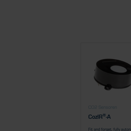
CO2 Sensoren
®
CozIR
-A
Fit and forget, fully aut