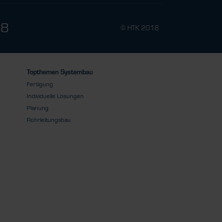
78
© HTK 2018
Topthemen Systembau
Fertigung
Individuelle Lösungen
Planung
Rohrleitungsbau