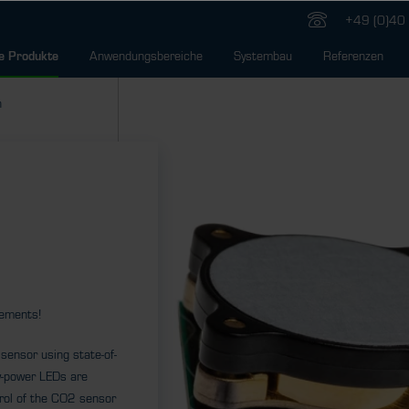
+49 (0)40 
Anwendungsbereiche
Systembau
Referenzen
e Produkte
n
ements!
sensor using state-of-
ow-power LEDs are
rol of the CO2 sensor