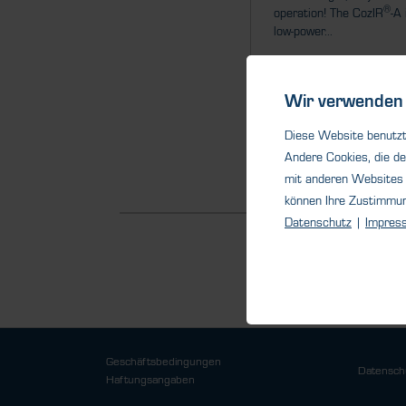
®
operation! The CozIR
-A 
low-power...
Wir verwenden 
Diese Website benutzt 
Detail
Andere Cookies, die de
mit anderen Websites 
können Ihre Zustimmu
Datenschutz
|
Impres
Geschäftsbedingungen
Datensch
Haftungsangaben