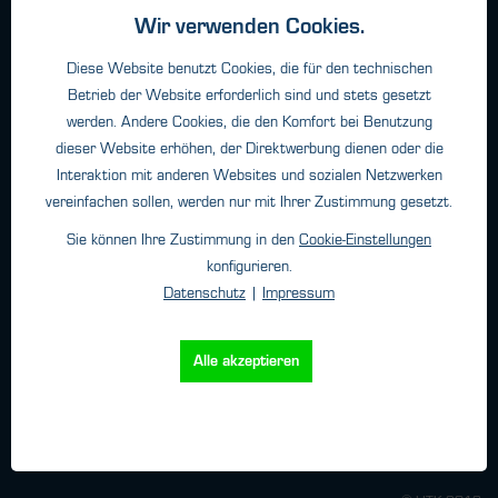
Über HTK
Wir verwenden Cookies.
Kontakt
Diese Website benutzt Cookies, die für den technischen
Unternehmen
Betrieb der Website erforderlich sind und stets gesetzt
werden. Andere Cookies, die den Komfort bei Benutzung
dieser Website erhöhen, der Direktwerbung dienen oder die
Newsletter
Interaktion mit anderen Websites und sozialen Netzwerken
vereinfachen sollen, werden nur mit Ihrer Zustimmung gesetzt.
Ich habe
Sie können Ihre Zustimmung in den
Cookie-Einstellungen
die
konfigurieren.
Datenschutzbestimmungen
zur Kenntnis genommen.
Datenschutz
|
Impressum
Alle akzeptieren
We control GASES - since 1978