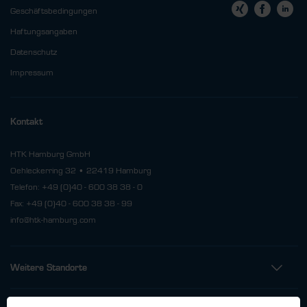
Geschäftsbedingungen
Haftungsangaben
Datenschutz
Impressum
Kontakt
HTK Hamburg GmbH
Oehleckerring 32 • 22419 Hamburg
Telefon: +49 (0)40 - 600 38 38 - 0
Fax: +49 (0)40 - 600 38 38 - 99
info@htk-hamburg.com
Weitere Standorte