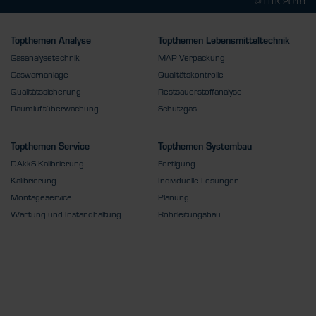
© HTK 2018
Topthemen Analyse
Topthemen Lebensmitteltechnik
Gasanalysetechnik
MAP Verpackung
Gaswarnanlage
Qualitätskontrolle
Qualitätssicherung
Restsauerstoffanalyse
Raumluftüberwachung
Schutzgas
Topthemen Service
Topthemen Systembau
DAkkS Kalibrierung
Fertigung
Kalibrierung
Individuelle Lösungen
Montageservice
Planung
Wartung und Instandhaltung
Rohrleitungsbau