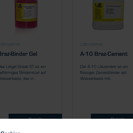
ötmaterial
Lötmaterial
Braz-Binder Gel
A-10 Braz-Cement
as Lötgel Grade ST ist ein
Der A-10 Lötzement ist ein
elförmiges Bindemittel auf
flüssiger Zementbinder auf
asserbasis, das in...
Wasserbasis mit...
Details
Details