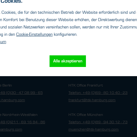
Cookies.
Cookies, die für den technischen Betrieb der Website erforderlich sind und
n Komfort bei Benutzung dieser Website erhöhen, der Direktwerbung dienen 
und sozialen Netzwerken vereinfachen sollen, werden nur mit Ihrer Zustimmu
ng in den
Cookie-Einstellungen
konfigurieren.
sum
Cookie-Einstellungen
utz
Impressum
Alle akzeptieren
e Berlin
HTK Office Frankfurt
+49 (0)30 - 47 08 99 - 65
Telefon: +49 (0)69 - 80 10 40 - 23
tk-hamburg.com
frankfurt@htk-hamburg.com
e Nordrhein-Westfalen
HTK Office München
+49 (0)211 - 69 16 84 - 86
Telefon: +49 (0)89 - 94 30 12 - 73
hamburg.com
muenchen@htk-hamburg.com