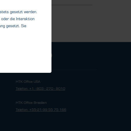
 stets gesetzt werden.
oder die Interaktion
ng gesetzt. Sie
HTK Office USA
Telefon: +1 - 803 - 270 - 8010
HTK Office Brasilien
Telefon: +55-21-99 55 75 166