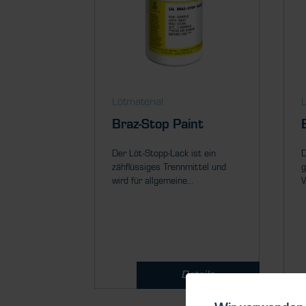
Lötmaterial
L
Braz-Stop Paint
Der Löt-Stopp-Lack ist ein
D
zähflüssiges Trennmittel und
g
wird für allgemeine...
W
Details