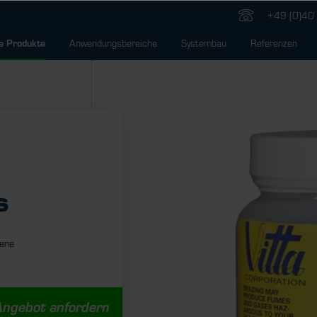
+49 (0)40 
Anwendungsbereiche
Systembau
Referenzen
e Produkte
s
dene
Angebot anfordern