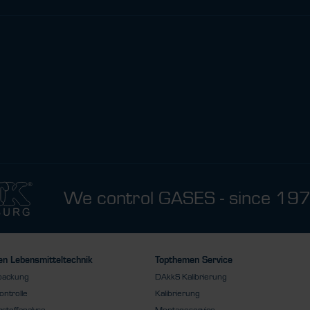
We control GASES - since 19
n Lebensmitteltechnik
Topthemen Service
packung
DAkkS Kalibrierung
ontrolle
Kalibrierung
stoffanalyse
Montageservice