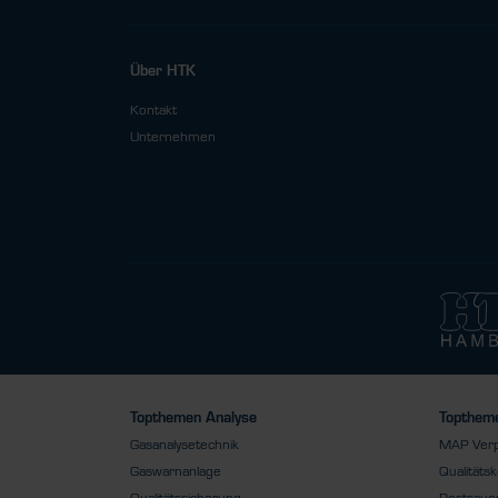
Über HTK
Kontakt
Unternehmen
Topthemen Analyse
Toptheme
Gasanalysetechnik
MAP Ver
Gaswarnanlage
Qualitätsk
Qualitätssicherung
Restsauer