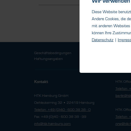
Wir verwenden 
Diese Website benutzt 
Andere Cookies, die de
mit anderen Websites 
können Ihre Zustimmu
Datenschutz
|
Impres
Geschäftsbedingungen
Datensch
Haftungsangaben
HTK Offic
Kontakt
Telefon: 
HTK Hamburg GmbH
berlin@h
Oehleckerring 32 • 22419 Hamburg
Telefon: +49 (0)40 - 600 38 38 - 0
HTK Offic
Fax: +49 (0)40 - 600 38 38 - 99
Telefon: 
info@htk-hamburg.com
nrw@htk-