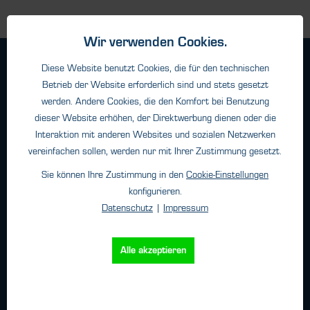
Wir verwenden Cookies.
Geschäftsbedingungen
Diese Website benutzt Cookies, die für den technischen
Haftungsangaben
Betrieb der Website erforderlich sind und stets gesetzt
werden. Andere Cookies, die den Komfort bei Benutzung
Datenschutz
dieser Website erhöhen, der Direktwerbung dienen oder die
Impressum
Interaktion mit anderen Websites und sozialen Netzwerken
vereinfachen sollen, werden nur mit Ihrer Zustimmung gesetzt.
Kontakt
Sie können Ihre Zustimmung in den
Cookie-Einstellungen
konfigurieren.
HTK Hamburg GmbH
Datenschutz
|
Impressum
Oehleckerring 32 • 22419 Hamburg
Telefon: +49 (0)40 - 600 38 38 - 0
Alle akzeptieren
Fax: +49 (0)40 - 600 38 38 - 99
info@htk-hamburg.com