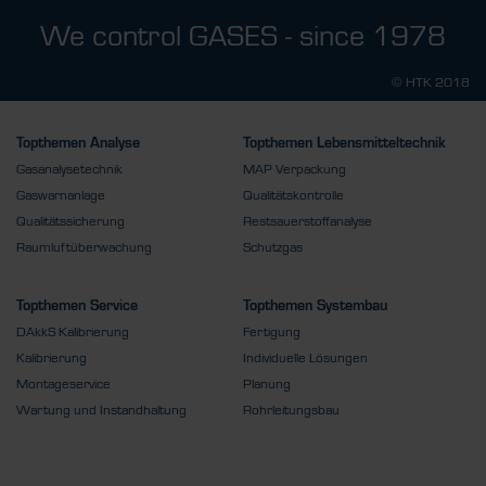
We control GASES - since 1978
© HTK 2018
Topthemen Analyse
Topthemen Lebensmitteltechnik
Gasanalysetechnik
MAP Verpackung
Gaswarnanlage
Qualitätskontrolle
Qualitätssicherung
Restsauerstoffanalyse
Raumluftüberwachung
Schutzgas
Topthemen Service
Topthemen Systembau
DAkkS Kalibrierung
Fertigung
Kalibrierung
Individuelle Lösungen
Montageservice
Planung
Wartung und Instandhaltung
Rohrleitungsbau