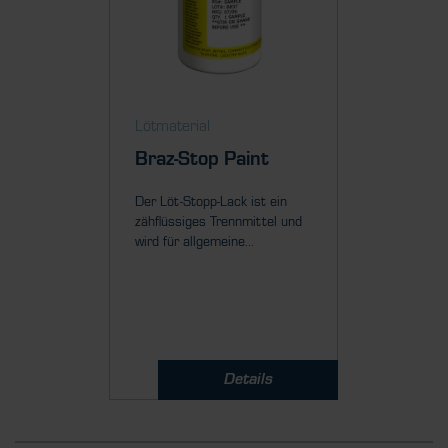
Lötmaterial
Lötmate
Braz-Stop Paint
A-10 
Der Löt-Stopp-Lack ist ein
Der A-10
zähflüssiges Trennmittel und
flüssige
wird für allgemeine...
Wasserba
Details