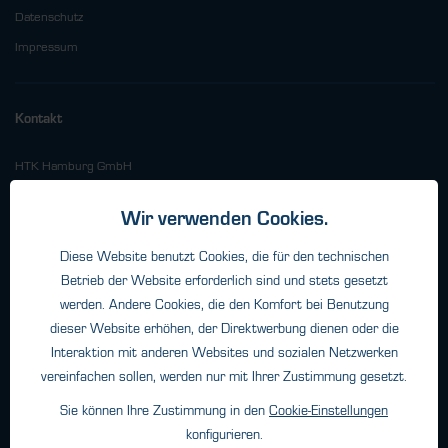
Datenschutz
Impressum
Kontakt
HTK Hamburg GmbH
Oehleckerring 32 • 22419 Hamburg
Telefon: +49 (0)40 - 600 38 38 - 0
Wir verwenden Cookies.
Fax: +49 (0)40 - 600 38 38 - 99
Diese Website benutzt Cookies, die für den technischen
info@htk-hamburg.com
Betrieb der Website erforderlich sind und stets gesetzt
werden. Andere Cookies, die den Komfort bei Benutzung
dieser Website erhöhen, der Direktwerbung dienen oder die
Weitere Standorte
Interaktion mit anderen Websites und sozialen Netzwerken
vereinfachen sollen, werden nur mit Ihrer Zustimmung gesetzt.
Über HTK
Sie können Ihre Zustimmung in den
Cookie-Einstellungen
Kontakt
konfigurieren.