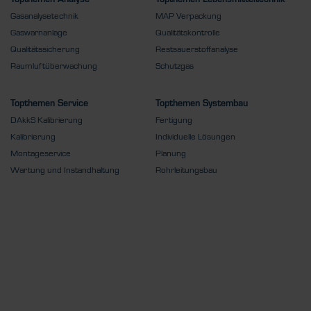
Gasanalysetechnik
MAP Verpackung
Gaswarnanlage
Qualitätskontrolle
Qualitätssicherung
Restsauerstoffanalyse
Raumluftüberwachung
Schutzgas
Topthemen Service
Topthemen Systembau
DAkkS Kalibrierung
Fertigung
Kalibrierung
Individuelle Lösungen
Montageservice
Planung
Wartung und Instandhaltung
Rohrleitungsbau