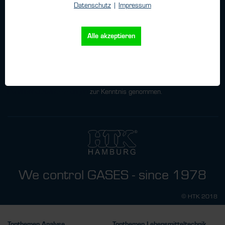
Unternehmen
Datenschutz
|
Impressum
Alle akzeptieren
Newsletter
Ich habe
die
Datenschutzbestimmungen
zur Kenntnis genommen.
We control GASES - since 1978
© HTK 2018
Topthemen Analyse
Topthemen Lebensmitteltechnik