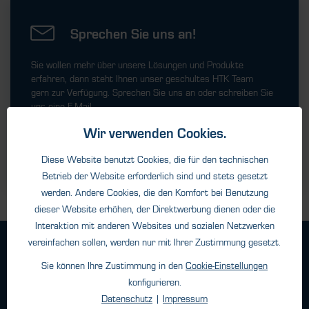
Sprechen Sie uns an!
Sie wollen mehr über unsere Lösungen und Produkte
erfahren, dann steht Ihnen unser geschultes HTK Team
gern zur Verfügung. Sprechen Sie uns an oder schreiben Sie
uns eine E-Mail.
Wir verwenden Cookies.
Diese Website benutzt Cookies, die für den technischen
Kontaktformular
Betrieb der Website erforderlich sind und stets gesetzt
werden. Andere Cookies, die den Komfort bei Benutzung
dieser Website erhöhen, der Direktwerbung dienen oder die
Interaktion mit anderen Websites und sozialen Netzwerken
vereinfachen sollen, werden nur mit Ihrer Zustimmung gesetzt.
Geschäftsbedingungen
Sie können Ihre Zustimmung in den
Cookie-Einstellungen
Haftungsangaben
konfigurieren.
Datenschutz
Datenschutz
|
Impressum
Impressum