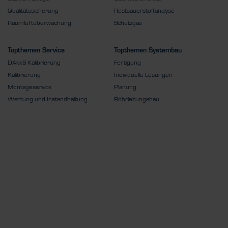
Qualitätssicherung
Restsauerstoffanalyse
Raumluftüberwachung
Schutzgas
Topthemen Service
Topthemen Systembau
DAkkS Kalibrierung
Fertigung
Kalibrierung
Individuelle Lösungen
Montageservice
Planung
Wartung und Instandhaltung
Rohrleitungsbau