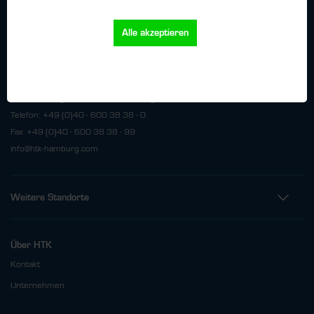
Alle akzeptieren
Kontakt
HTK Hamburg GmbH
Oehleckerring 32 • 22419 Hamburg
Telefon: +49 (0)40 - 600 38 38 - 0
Fax: +49 (0)40 - 600 38 38 - 99
info@htk-hamburg.com
Weitere Standorte
Über HTK
Kontakt
Unternehmen