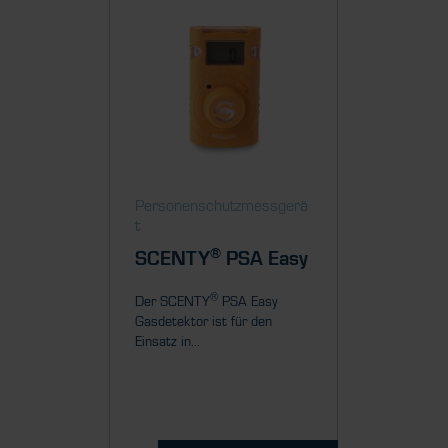
Personenschutzmessgerä
Person
t
t
®
SCENTY
PSA Easy
SCEN
P
®
Der SCENTY
PSA Easy
Gasdetektor ist für den
Der SCE
Einsatz in...
ein tragb
Einzelgas
zur...