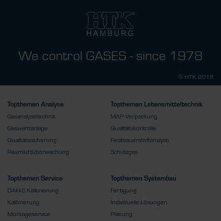
We control GASES - since 1978
© HTK 2018
Topthemen Analyse
Topthemen Lebensmitteltechnik
Gasanalysetechnik
MAP Verpackung
Gaswarnanlage
Qualitätskontrolle
Qualitätssicherung
Restsauerstoffanalyse
Raumluftüberwachung
Schutzgas
Topthemen Service
Topthemen Systembau
DAkkS Kalibrierung
Fertigung
Kalibrierung
Individuelle Lösungen
Montageservice
Planung