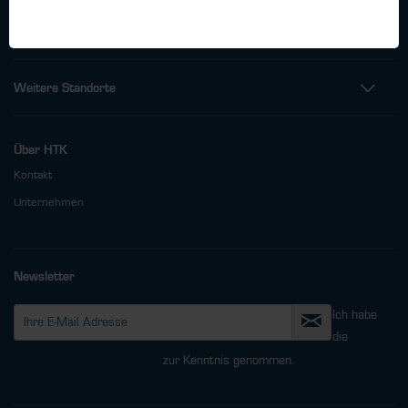
Fax: +49 (0)40 - 600 38 38 - 99
info@htk-hamburg.com
Weitere Standorte
Über HTK
Kontakt
Unternehmen
Newsletter
Ich habe
die
Datenschutzbestimmungen
zur Kenntnis genommen.