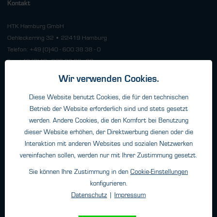
Kontakt
HTK Hamburg GmbH
Oehleckerring 32 • 22419 Hamburg
Telefon: +49 (0)40 - 600 38 38 - 0
Fax: +49 (0)40 - 600 38 38 - 99
info@htk-hamburg.com
Wir verwenden Cookies.
Diese Website benutzt Cookies, die für den technischen
Weitere Standorte
Betrieb der Website erforderlich sind und stets gesetzt
werden. Andere Cookies, die den Komfort bei Benutzung
dieser Website erhöhen, der Direktwerbung dienen oder die
Über HTK
Interaktion mit anderen Websites und sozialen Netzwerken
Kontakt
vereinfachen sollen, werden nur mit Ihrer Zustimmung gesetzt.
Unternehmen
Sie können Ihre Zustimmung in den
Cookie-Einstellungen
konfigurieren.
Datenschutz
|
Impressum
Newsletter