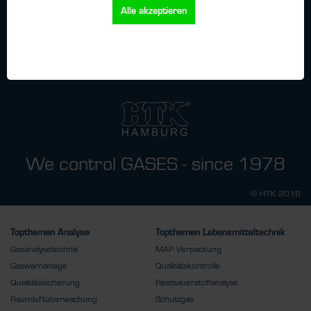
Alle akzeptieren
Ich habe
die
Datenschutzbestimmungen
zur Kenntnis genommen.
We control GASES - since 1978
© HTK 2018
Topthemen Analyse
Topthemen Lebensmitteltechnik
Gasanalysetechnik
MAP Verpackung
Gaswarnanlage
Qualitätskontrolle
Qualitätssicherung
Restsauerstoffanalyse
Raumluftüberwachung
Schutzgas