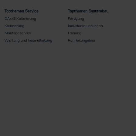
Topthemen Service
Topthemen Systembau
DAkkS Kalibrierung
Fertigung
Kalibrierung
Individuelle Lösungen
Montageservice
Planung
Wartung und Instandhaltung
Rohrleitungsbau