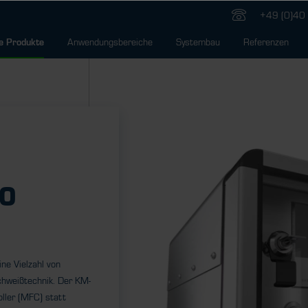
+49 (0)40 
Anwendungsbereiche
Systembau
Referenzen
e Produkte
0
ne Vielzahl von
chweißtechnik. Der KM-
ller (MFC) statt