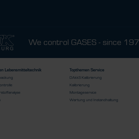
We control GASES - since 19
n Lebensmitteltechnik
Topthemen Service
packung
DAkkS Kalibrierung
ontrolle
Kalibrierung
stoffanalyse
Montageservice
s
Wartung und Instandhaltung