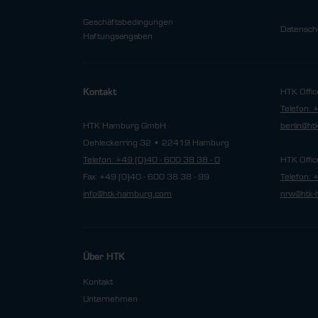
Geschäftsbedingungen
Datensch
Haftungsangaben
HTK Offic
Kontakt
Telefon: 
HTK Hamburg GmbH
berlin@h
Oehleckerring 32 • 22419 Hamburg
Telefon: +49 (0)40 - 600 38 38 - 0
HTK Offic
Fax: +49 (0)40 - 600 38 38 - 99
Telefon: 
info@htk-hamburg.com
nrw@htk-
Über HTK
Kontakt
Unternehmen