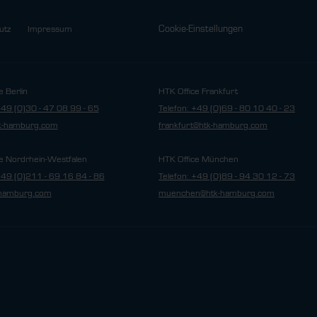
Cookie-Einstellungen
utz
Impressum
e Berlin
HTK Office Frankfurt
+49 (0)30 - 47 08 99 - 65
Telefon: +49 (0)69 - 80 10 40 - 23
tk-hamburg.com
frankfurt@htk-hamburg.com
e Nordrhein-Westfalen
HTK Office München
+49 (0)211 - 69 16 84 - 86
Telefon: +49 (0)89 - 94 30 12 - 73
hamburg.com
muenchen@htk-hamburg.com