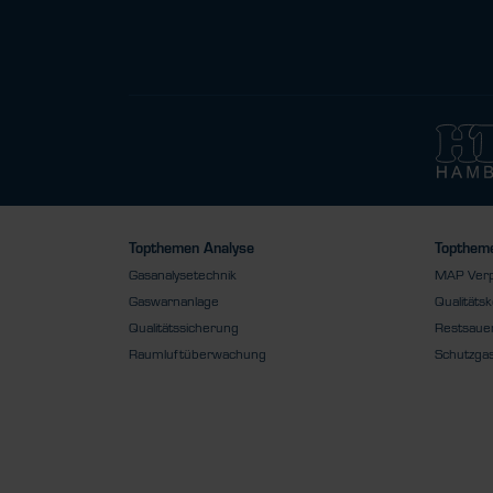
Topthemen Analyse
Toptheme
Gasanalysetechnik
MAP Ver
Gaswarnanlage
Qualitätsk
Qualitätssicherung
Restsauer
Raumluftüberwachung
Schutzga