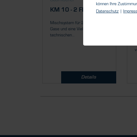
können Ihre Zustimmu
KM 10 - 2 FLEX
Datenschutz
|
Impres
Mischsystem für 2 definierte
Gase und eine Vielzahl von
technischen...
M
d
v
Details