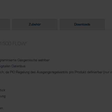
Zubehör
Downloads
/ 1500 FLOW"
rogrammierte Gasgemische wählbar
igitalen Datenbus
h, da PID Regelung des Ausgangsregelventils pro Produkt definierbar (nur i
tick
nung
en