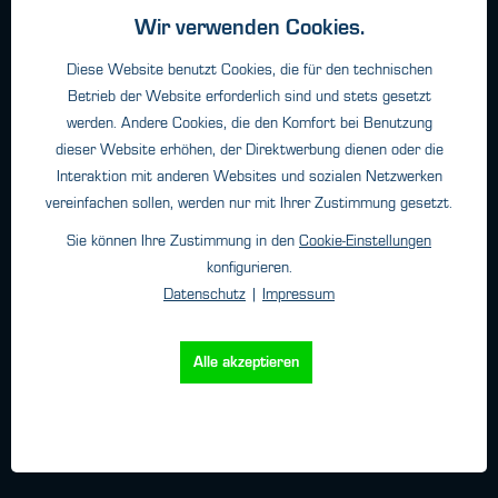
Geschäftsbedingungen
Wir verwenden Cookies.
Haftungsangaben
Diese Website benutzt Cookies, die für den technischen
Datenschutz
Betrieb der Website erforderlich sind und stets gesetzt
Impressum
werden. Andere Cookies, die den Komfort bei Benutzung
dieser Website erhöhen, der Direktwerbung dienen oder die
Interaktion mit anderen Websites und sozialen Netzwerken
Kontakt
vereinfachen sollen, werden nur mit Ihrer Zustimmung gesetzt.
Sie können Ihre Zustimmung in den
Cookie-Einstellungen
HTK Hamburg GmbH
konfigurieren.
Oehleckerring 32 • 22419 Hamburg
Datenschutz
|
Impressum
Telefon: +49 (0)40 - 600 38 38 - 0
Fax: +49 (0)40 - 600 38 38 - 99
info@htk-hamburg.com
Alle akzeptieren
Weitere Standorte