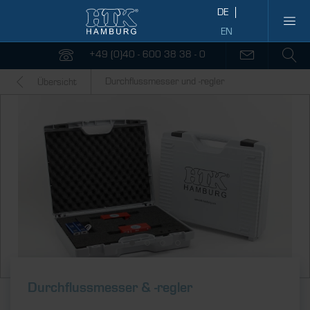
+49 (0)40 - 600 38 38 - 0
Durchflussmesser und -regler
Übersicht
Durch­fluss­messer & ­-regler