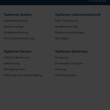
© HTK 2018
Topthemen Analyse
Topthemen Lebensmitteltechnik
Gasanalysetechnik
MAP Verpackung
Gaswarnanlage
Qualitätskontrolle
Qualitätssicherung
Restsauerstoffanalyse
Raumluftüberwachung
Schutzgas
Topthemen Service
Topthemen Systembau
DAkkS Kalibrierung
Fertigung
Kalibrierung
Individuelle Lösungen
Montageservice
Planung
Wartung und Instandhaltung
Rohrleitungsbau