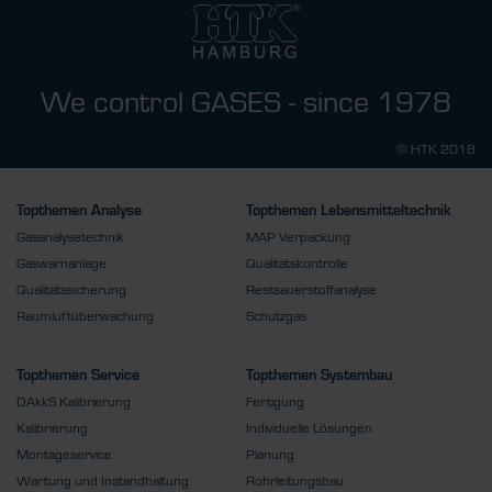
We control GASES - since 1978
© HTK 2018
Topthemen Analyse
Topthemen Lebensmitteltechnik
Gasanalysetechnik
MAP Verpackung
Gaswarnanlage
Qualitätskontrolle
Qualitätssicherung
Restsauerstoffanalyse
Raumluftüberwachung
Schutzgas
Topthemen Service
Topthemen Systembau
DAkkS Kalibrierung
Fertigung
Kalibrierung
Individuelle Lösungen
Montageservice
Planung
Wartung und Instandhaltung
Rohrleitungsbau