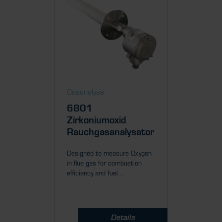
Gasanalyse
Gasanal
6801
Mini
Zirkoniumoxid
Zirko
Rauchgasanalysator
Rauch
Designed to measure Oxygen
Self-hea
in flue gas for combustion
to measu
efficiency and fuel...
(up to 70
Details