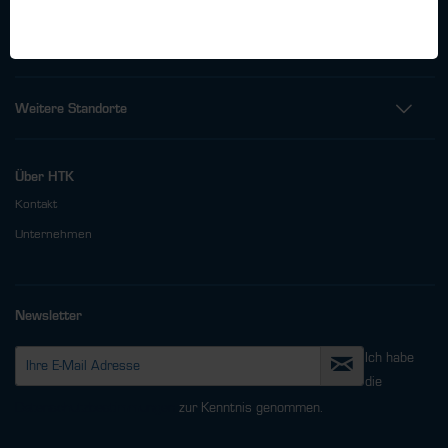
Fax: +49 (0)40 - 600 38 38 - 99
info@htk-hamburg.com
Weitere Standorte
Über HTK
Kontakt
Unternehmen
Newsletter
Ich habe
die
Datenschutzbestimmungen
zur Kenntnis genommen.