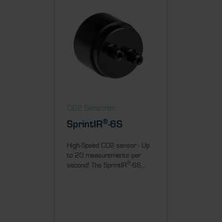
CO2 Sensoren
CO2 Se
®
SprintIR
-6S
Sprin
High-Speed CO2 sensor - Up
High-Spe
to 20 measurements per
to 20 m
®
second! The SprintIR
-6S...
second! 