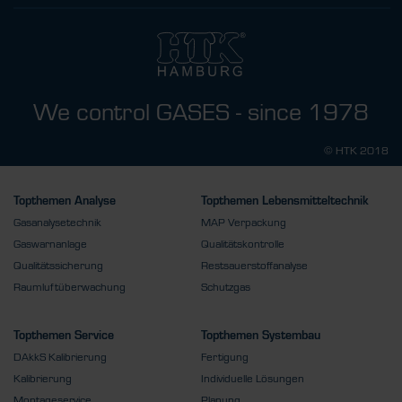
We control GASES - since 1978
© HTK 2018
Topthemen Analyse
Topthemen Lebensmitteltechnik
Gasanalysetechnik
MAP Verpackung
Gaswarnanlage
Qualitätskontrolle
Qualitätssicherung
Restsauerstoffanalyse
Raumluftüberwachung
Schutzgas
Topthemen Service
Topthemen Systembau
DAkkS Kalibrierung
Fertigung
Kalibrierung
Individuelle Lösungen
Montageservice
Planung