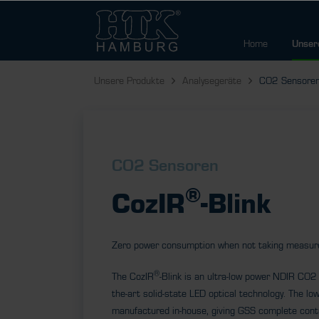
Home
Unser
Unsere Produkte
Analysegeräte
CO2 Sensore
CO2 Sensoren
®
CozIR
-Blink
Zero power consumption when not taking measur
®
The CozIR
-Blink is an ultra-low power NDIR CO2 
the-art solid-state LED optical technology. The l
manufactured in-house, giving GSS complete cont