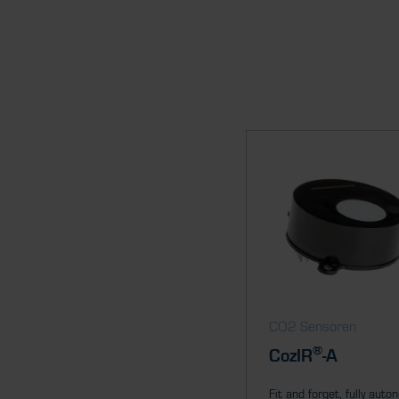
CO2 Sensoren
®
CozIR
-A
Fit and forget, fully aut