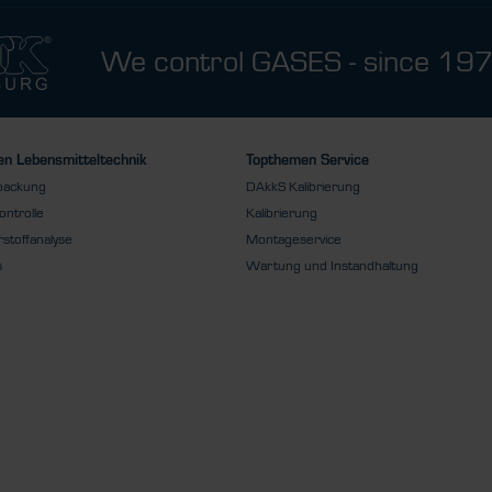
We control GASES - since 19
n Lebensmitteltechnik
Topthemen Service
packung
DAkkS Kalibrierung
ontrolle
Kalibrierung
stoffanalyse
Montageservice
s
Wartung und Instandhaltung