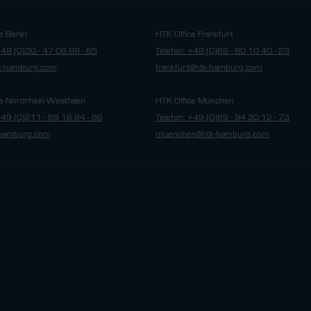
e Berlin
HTK Office Frankfurt
+49 (0)30 - 47 08 99 - 65
Telefon: +49 (0)69 - 80 10 40 - 23
tk-hamburg.com
frankfurt@htk-hamburg.com
e Nordrhein-Westfalen
HTK Office München
+49 (0)211 - 69 16 84 - 86
Telefon: +49 (0)89 - 94 30 12 - 73
hamburg.com
muenchen@htk-hamburg.com