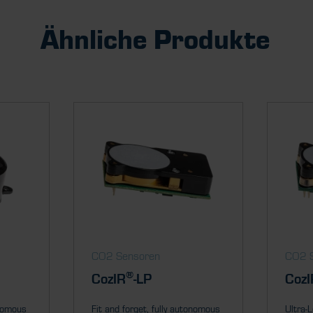
Ähnliche Produkte
CO2 Sensoren
CO2 
®
CozIR
-LP
CozI
onomous
Fit and forget, fully autonomous
Ultra-