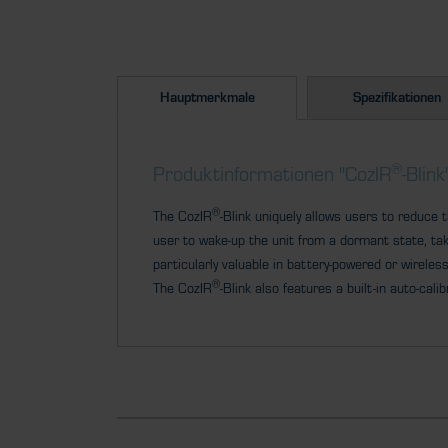
Hauptmerkmale
Spezifikationen
®
Produktinformationen "CozIR
-Blink
®
The CozIR
-Blink uniquely allows users to reduc
user to wake-up the unit from a dormant state, ta
particularly valuable in battery-powered or wirele
®
The CozIR
-Blink also features a built-in auto-ca