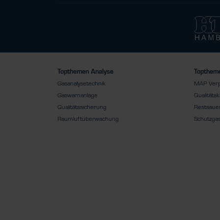
Topthemen Analyse
Toptheme
Gasanalysetechnik
MAP Ver
Gaswarnanlage
Qualitätsk
Qualitätssicherung
Restsauer
Raumluftüberwachung
Schutzga